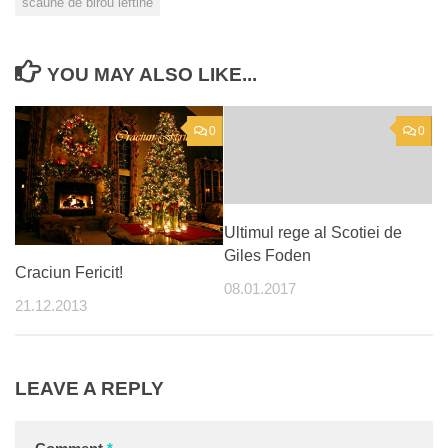
scaune de birou ieftine
YOU MAY ALSO LIKE...
0
0
Ultimul rege al Scotiei de
Giles Foden
Craciun Fericit!
08.01.2017
21.12.2013
LEAVE A REPLY