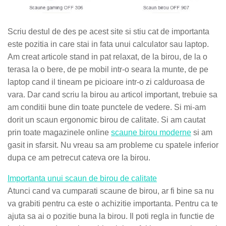
Scriu destul de des pe acest site si stiu cat de importanta
este pozitia in care stai in fata unui calculator sau laptop.
Am creat articole stand in pat relaxat, de la birou, de la o
terasa la o bere, de pe mobil intr-o seara la munte, de pe
laptop cand il tineam pe picioare intr-o zi calduroasa de
vara. Dar cand scriu la birou au articol important, trebuie sa
am conditii bune din toate punctele de vedere. Si mi-am
dorit un scaun ergonomic birou de calitate. Si am cautat
prin toate magazinele online
scaune birou moderne
si am
gasit in sfarsit. Nu vreau sa am probleme cu spatele inferior
dupa ce am petrecut cateva ore la birou.
Importanta unui scaun de birou de calitate
Atunci cand va cumparati scaune de birou, ar fi bine sa nu
va grabiti pentru ca este o achizitie importanta. Pentru ca te
ajuta sa ai o pozitie buna la birou. Il poti regla in functie de