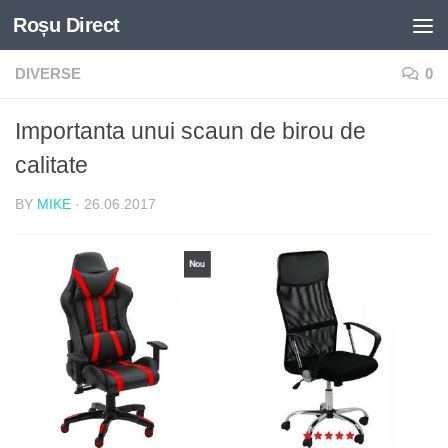
Roșu Direct
Skip to content
DIVERSE
0
Importanta unui scaun de birou de
calitate
BY
MIKE
·
26.06.2017