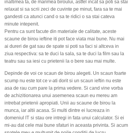
inaltimea ta, de marimea biroului, astfel incat sa poti sa stai
relaxat si sa scrii zeci de cuvinte pe minut, fara sa te mai
gandesti ca atunci cand o sa te ridici o sa stai cateva
minute intepenit.
Pentru ca sunt facute din materiale de calitate, aceste
scaune de birou ieftine iti pot face viata mai bune. Nu mai
ai dureri de gat sau de spate si poti sa faci si altceva in
ziua respectiva: sa te duci la sala, sa te duci la film sau la
teatru sau sa iesi cu prietenii la o bere sau mai multe.
Depinde de voi ce scaun de birou alegeti. Un scaun foarte
scump nu este tot ce v-ati dorit si un scaun ieftin nu este
asa de rau cum pare la prima vedere. Si cand vine vorba
de achizitionarea unui asemenea scaun eu mereu am
intrebat prietenii apropiati. Unii au scaune de birou la
munca, iar altii acasa. Si multi dintre ei lucreaza in
domeniul IT si stau ore intregi in fata unui calculator. Si ei
mi-au dat cele mai bune sfaturi in aceasta privinta. Si acum
spatele meu e multumit de noile conditii de lucru.