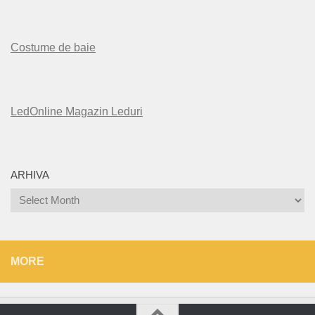
Costume de baie
LedOnline Magazin Leduri
ARHIVA
Arhiva
MORE