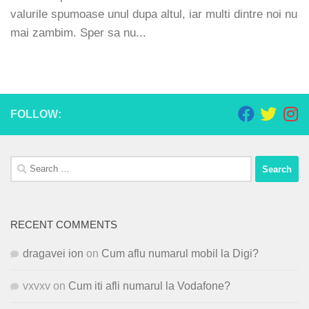
valurile spumoase unul dupa altul, iar multi dintre noi nu
mai zambim. Sper sa nu...
FOLLOW:
Search
for:
RECENT COMMENTS
dragavei ion
on
Cum aflu numarul mobil la Digi?
vxvxv
on
Cum iti afli numarul la Vodafone?