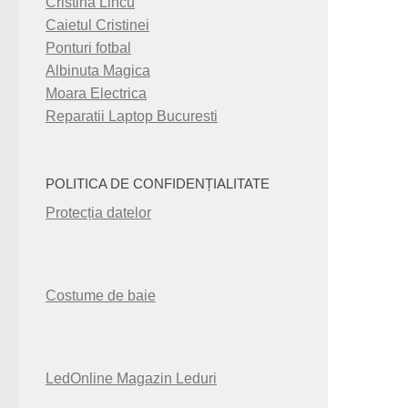
Cristina Lincu
Caietul Cristinei
Ponturi fotbal
Albinuta Magica
Moara Electrica
Reparatii Laptop Bucuresti
POLITICA DE CONFIDENȚIALITATE
Protecția datelor
Costume de baie
LedOnline Magazin Leduri