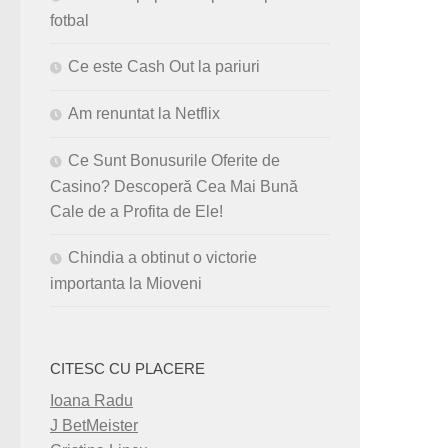
fotbal
Ce este Cash Out la pariuri
Am renuntat la Netflix
Ce Sunt Bonusurile Oferite de
Casino? Descoperă Cea Mai Bună
Cale de a Profita de Ele!
Chindia a obtinut o victorie
importanta la Mioveni
CITESC CU PLACERE
Ioana Radu
J BetMeister