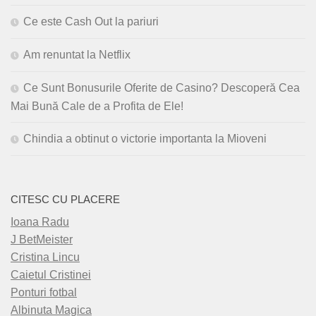
Ce este Cash Out la pariuri
Am renuntat la Netflix
Ce Sunt Bonusurile Oferite de Casino? Descoperă Cea
Mai Bună Cale de a Profita de Ele!
Chindia a obtinut o victorie importanta la Mioveni
CITESC CU PLACERE
Ioana Radu
J BetMeister
Cristina Lincu
Caietul Cristinei
Ponturi fotbal
Albinuta Magica