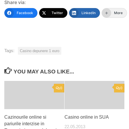
Share via:
Facebook
Twitter
LinkedIn
More
Tags:
Casino depunere 1 euro
YOU MAY ALSO LIKE...
0
0
Cazinourile online si
Casino online in SUA
pariurile interzise in
22.05.2013