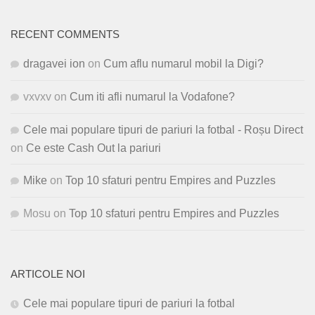
RECENT COMMENTS
dragavei ion
on
Cum aflu numarul mobil la Digi?
vxvxv
on
Cum iti afli numarul la Vodafone?
Cele mai populare tipuri de pariuri la fotbal - Roșu Direct
on
Ce este Cash Out la pariuri
Mike
on
Top 10 sfaturi pentru Empires and Puzzles
Mosu
on
Top 10 sfaturi pentru Empires and Puzzles
ARTICOLE NOI
Cele mai populare tipuri de pariuri la fotbal