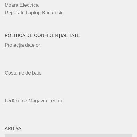
Moara Electrica
Reparatii Laptop Bucuresti
POLITICA DE CONFIDENȚIALITATE
Protecția datelor
Costume de baie
LedOnline Magazin Leduri
ARHIVA