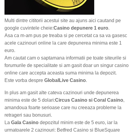
Multi dintre cititorii acestui site au ajuns aici cautand pe
google cuvintele cheie:
Casino depunere 1 euro
.
Asa ca m-am pus pe treaba si pe cercetat ca sa va gasesc
acele cazinouri online la care depunerea minima este 1
euro.
Am cautat cam o saptamana informatii pe toate siteurile si
forumurile de specialitate si am gasit doar un singur casino
online care accepta aceasta suma minima la depozit.
Este vorba despre
GlobalLive Casino
.
In plus am gasit alte cateva cazinouri unde depunerea
minima este de 5 dolari:
Circus Casino si Coral Casino
,
amandoua foarte serioase care nu creeaza probleme la
retrageri sau bonusuri.
La
Gala Casino
depozitul minim este de 5 euro, iar la
urmatoarele 2 cazinouri: Betfred Casino si BlueSquare