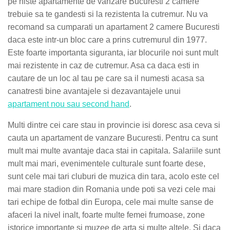
pe niste apartamente de vanzare Bucuresti 2 camere
trebuie sa te gandesti si la rezistenta la cutremur. Nu va
recomand sa cumparati un apartament 2 camere Bucuresti
daca este intr-un bloc care a prins cutremurul din 1977.
Este foarte importanta siguranta, iar blocurile noi sunt mult
mai rezistente in caz de cutremur. Asa ca daca esti in
cautare de un loc al tau pe care sa il numesti acasa sa
canatresti bine avantajele si dezavantajele unui
apartament nou sau second hand
.
Multi dintre cei care stau in provincie isi doresc asa ceva si
cauta un apartament de vanzare Bucuresti. Pentru ca sunt
mult mai multe avantaje daca stai in capitala. Salariile sunt
mult mai mari, evenimentele culturale sunt foarte dese,
sunt cele mai tari cluburi de muzica din tara, acolo este cel
mai mare stadion din Romania unde poti sa vezi cele mai
tari echipe de fotbal din Europa, cele mai multe sanse de
afaceri la nivel inalt, foarte multe femei frumoase, zone
istorice importante si muzee de arta si multe altele. Si daca