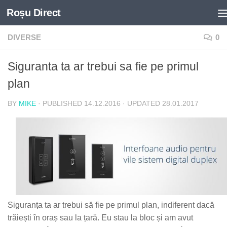
Roșu Direct
Skip to content
DIVERSE
0
Siguranta ta ar trebui sa fie pe primul
plan
BY
MIKE
· PUBLISHED
14.12.2016
· UPDATED
28.01.2017
Siguranța ta ar trebui să fie pe primul plan, indiferent dacă
trăiești în oraș sau la țară. Eu stau la bloc și am avut