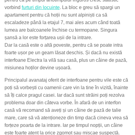
vorbind
furturi din locuinte
. La bloc e greu să spargi un
apartament pentru că hoții nu sunt alpiniști ca să
escaladeze până la etajul 7, mai ales acum când toată
lumea are balcoanele închise cu termopane. Singura
șansă a lor este forțarea ușii de la intrare.
Dar la casă este o altă poveste, pentru că se poate intra
foarte ușor pe un geam lăsat deschis. Și dacă nu există
interfoane Electra la vilă sau casă, plus un câine de pază,
misiunea hoților devine ușoară.
Principalul avanataj oferit de interfoane pentru vile este că
poți să vorbești cu oamenii care vin la tine în vizită, înainte
să îți calce pragul casei. Iar dacă sunt străini poți rezolva
problema doar din câteva vorbe. În afară de un interfon
casă vă recomand să aveți și un câine de pază de talie
mare, care să vă atenționeze din timp dacă cineva vrea să
forțeze poarta de la intrare. Iar pe timpul nopții, un câine
este foarte atent la orice zgomot sau miscae suspectă.