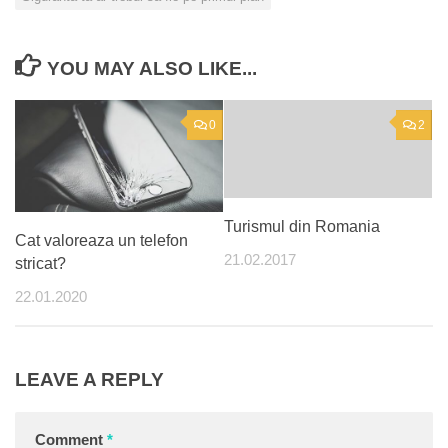
YOU MAY ALSO LIKE...
0
2
Turismul din Romania
Cat valoreaza un telefon
21.02.2017
stricat?
22.01.2020
LEAVE A REPLY
Comment
*