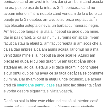
perioade când am avut interfon, dar și ani buni când acesta
nu era pus pe ușa de la intrare. Și în perioada când nu
aveam interfon, într-o noapte când veneam de la o bere cu
băieții pe la 3 noaptea, am avut o surpriză neplăcută. În
fața blocului aștepta cineva, un bărbat cu hanorac negru.
Am trecut pe lângă el și ăla a început să urce după mine,
dar în pas grăbit. Și ca să nu fiu surprins din spate, m-am
făcut că stau la etajul 2, am făcut dreapta și am scos cheia
ca să dau impresia că am ajuns acasă. Iar omul nu a mai
venit după mine și a început să urce scările. Atunci am
plecat eu după el cu pas grăbit. Și am urcat până unde
stateam eu, adică la etajul 6 și dacă urcăm în continuare
sigur omul dubios nu avea ce să facă decât să se confrunte
cu mine. Dar m-am oprit la etajul unde locuiesc. De aceea
cred că
interfoane pentru case
sau bloc fac diferența când
e vorba despre siguranța și viața voastră.
Dacă nu stai la bloc este chiar indicat să ai interfon casă
pentru că pe timpul anotimpului friguros cresc statistic