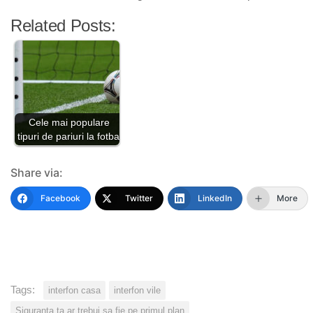
Related Posts:
Cele mai populare
tipuri de pariuri la fotbal
Share via:
Facebook
Twitter
LinkedIn
More
Tags:
interfon casa
interfon vile
Siguranta ta ar trebui sa fie pe primul plan