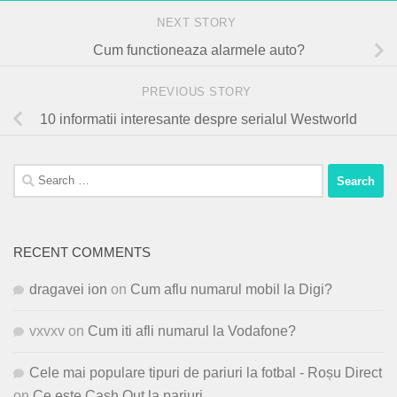
NEXT STORY
Cum functioneaza alarmele auto?
PREVIOUS STORY
10 informatii interesante despre serialul Westworld
Search
for:
RECENT COMMENTS
dragavei ion
on
Cum aflu numarul mobil la Digi?
vxvxv
on
Cum iti afli numarul la Vodafone?
Cele mai populare tipuri de pariuri la fotbal - Roșu Direct
on
Ce este Cash Out la pariuri