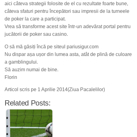
aici câteva strategii folosite de el cu rezultate foarte bune,
câteva sfaturi pentru începători sau impresii de la turneele
de poker la care a participat.
Vrea să transforme acest site într-un adevărat portal pentru
jucătorii de poker sau casino.
O să mă găsiți încă pe siteul pariusigur.com
Nu dispar așa ușor din lumea asta, atât de plină de culoare
a gamblingului.
Să auzim numai de bine.
Florin
Articol scris pe 1 Aprilie 2014(Ziua Pacalelilor)
Related Posts: