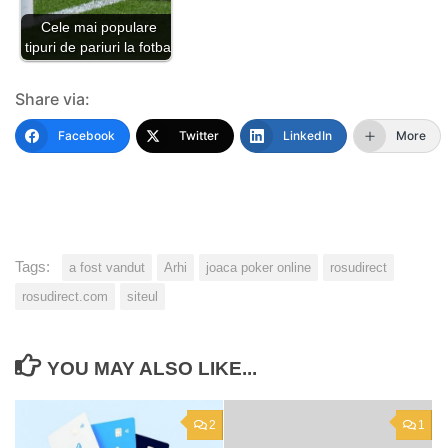
Cele mai populare
tipuri de pariuri la fotbal
Share via:
Facebook
Twitter
LinkedIn
More
Tags:
a fost vandut
Arhi
joaca poker online
rosudirect
rosudirect.com
siteul
YOU MAY ALSO LIKE...
2
1