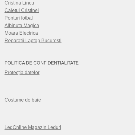
Cristina Lincu
Caietul Cristinei
Ponturi fotbal
Albinuta Magica
Moara Electrica
Reparatii Laptop Bucuresti
POLITICA DE CONFIDENȚIALITATE
Protecția datelor
Costume de baie
LedOnline Magazin Leduri