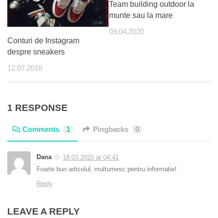
Team building outdoor la
munte sau la mare
09.04.2020
Conturi de Instagram
despre sneakers
12.07.2018
1 RESPONSE
Comments
1
Pingbacks
0
Dana
18.03.2020 at 04:41
Foarte bun articolul, multumesc pentru informatie!
Reply
LEAVE A REPLY