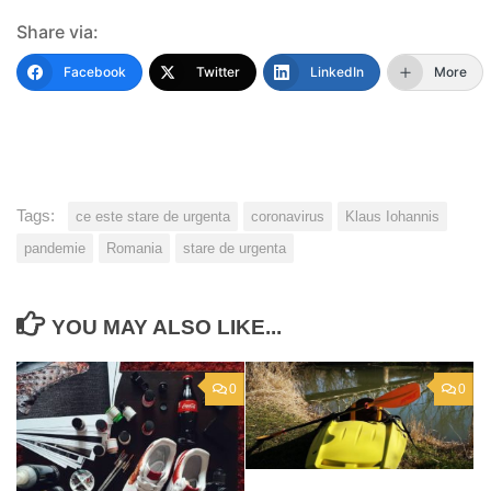
Share via:
Facebook
Twitter
LinkedIn
More
Tags:
ce este stare de urgenta
coronavirus
Klaus Iohannis
pandemie
Romania
stare de urgenta
YOU MAY ALSO LIKE...
0
0