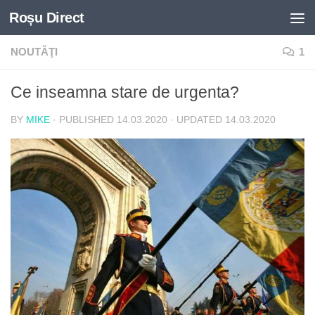
Roșu Direct
Skip to content
NOUTĂŢI
1
Ce inseamna stare de urgenta?
BY
MIKE
· PUBLISHED
14.03.2020
· UPDATED
14.03.2020