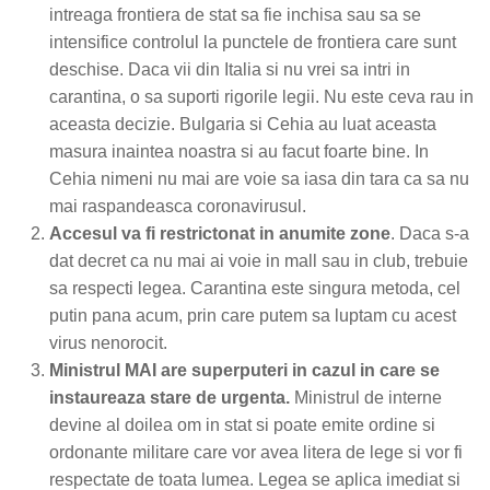
intreaga frontiera de stat sa fie inchisa sau sa se
intensifice controlul la punctele de frontiera care sunt
deschise. Daca vii din Italia si nu vrei sa intri in
carantina, o sa suporti rigorile legii. Nu este ceva rau in
aceasta decizie. Bulgaria si Cehia au luat aceasta
masura inaintea noastra si au facut foarte bine. In
Cehia nimeni nu mai are voie sa iasa din tara ca sa nu
mai raspandeasca coronavirusul.
Accesul va fi restrictonat in anumite zone
. Daca s-a
dat decret ca nu mai ai voie in mall sau in club, trebuie
sa respecti legea. Carantina este singura metoda, cel
putin pana acum, prin care putem sa luptam cu acest
virus nenorocit.
Ministrul MAI are superputeri in cazul in care se
instaureaza stare de urgenta.
Ministrul de interne
devine al doilea om in stat si poate emite ordine si
ordonante militare care vor avea litera de lege si vor fi
respectate de toata lumea. Legea se aplica imediat si