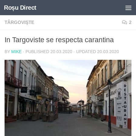
Roșu Direct
Skip to content
TÂRGOVIŞTE
2
In Targoviste se respecta carantina
BY
MIKE
· PUBLISHED
20.03.2020
· UPDATED
20.03.2020