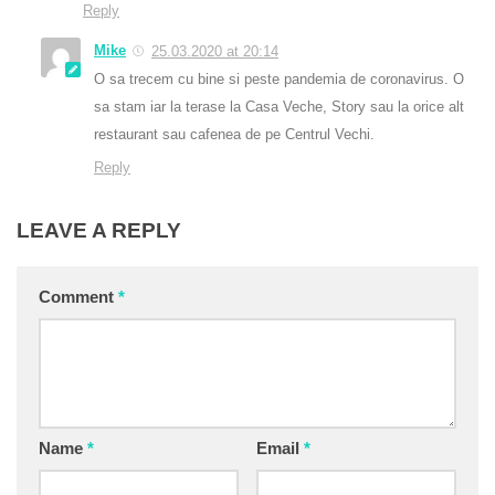
Reply
Mike
25.03.2020 at 20:14
O sa trecem cu bine si peste pandemia de coronavirus. O
sa stam iar la terase la Casa Veche, Story sau la orice alt
restaurant sau cafenea de pe Centrul Vechi.
Reply
LEAVE A REPLY
Comment
*
Name
*
Email
*