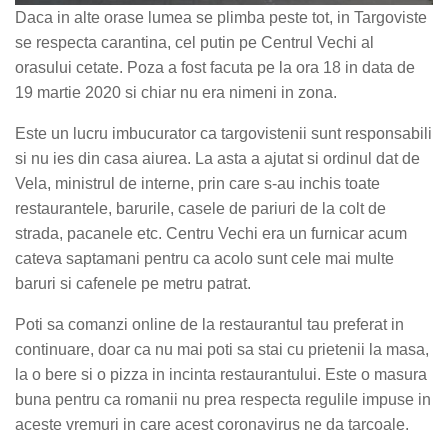
Daca in alte orase lumea se plimba peste tot, in Targoviste
se respecta carantina, cel putin pe Centrul Vechi al
orasului cetate. Poza a fost facuta pe la ora 18 in data de
19 martie 2020 si chiar nu era nimeni in zona.
Este un lucru imbucurator ca targovistenii sunt responsabili
si nu ies din casa aiurea. La asta a ajutat si ordinul dat de
Vela, ministrul de interne, prin care s-au inchis toate
restaurantele, barurile, casele de pariuri de la colt de
strada, pacanele etc. Centru Vechi era un furnicar acum
cateva saptamani pentru ca acolo sunt cele mai multe
baruri si cafenele pe metru patrat.
Poti sa comanzi online de la restaurantul tau preferat in
continuare, doar ca nu mai poti sa stai cu prietenii la masa,
la o bere si o pizza in incinta restaurantului. Este o masura
buna pentru ca romanii nu prea respecta regulile impuse in
aceste vremuri in care acest coronavirus ne da tarcoale.