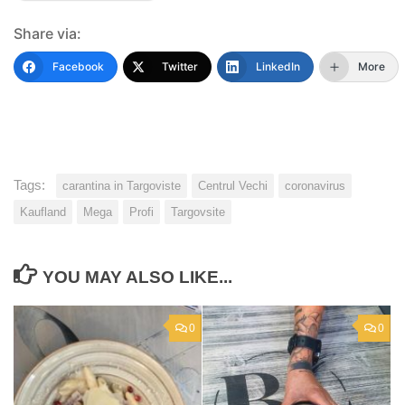
Share via:
Facebook
Twitter
LinkedIn
More
Tags:
carantina in Targoviste
Centrul Vechi
coronavirus
Kaufland
Mega
Profi
Targovsite
YOU MAY ALSO LIKE...
0
0