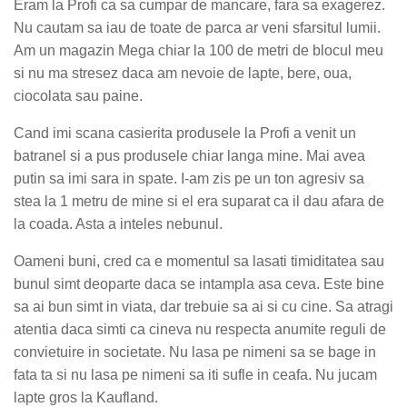
Eram la Profi ca sa cumpar de mancare, fara sa exagerez.
Nu cautam sa iau de toate de parca ar veni sfarsitul lumii.
Am un magazin Mega chiar la 100 de metri de blocul meu
si nu ma stresez daca am nevoie de lapte, bere, oua,
ciocolata sau paine.
Cand imi scana casierita produsele la Profi a venit un
batranel si a pus produsele chiar langa mine. Mai avea
putin sa imi sara in spate. I-am zis pe un ton agresiv sa
stea la 1 metru de mine si el era suparat ca il dau afara de
la coada. Asta a inteles nebunul.
Oameni buni, cred ca e momentul sa lasati timiditatea sau
bunul simt deoparte daca se intampla asa ceva. Este bine
sa ai bun simt in viata, dar trebuie sa ai si cu cine. Sa atragi
atentia daca simti ca cineva nu respecta anumite reguli de
convietuire in societate. Nu lasa pe nimeni sa se bage in
fata ta si nu lasa pe nimeni sa iti sufle in ceafa. Nu jucam
lapte gros la Kaufland.