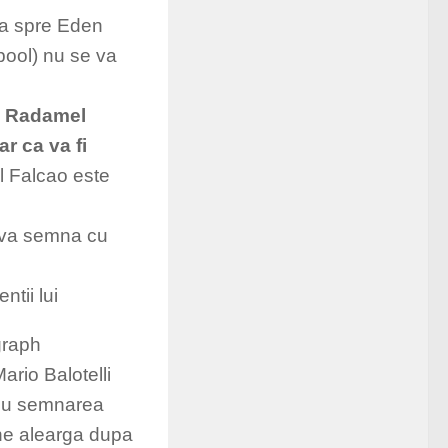
tia spre Eden
pool) nu se va
ui Radamel
r ca va fi
 Falcao este
 va semna cu
tii lui
graph
rio Balotelli
r cu semnarea
cine alearga dupa