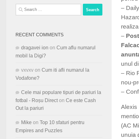
– Dail
Search
for:
Hazard
realiza
RECENT COMMENTS
–
Post
Falcao
dragavei ion
on
Cum aflu numarul
anunta
mobil la Digi?
unul di
vxvxv
on
Cum iti afli numarul la
– Rio 
Vodafone?
nou-p
– Conf
Cele mai populare tipuri de pariuri la
fotbal - Roșu Direct
on
Ce este Cash
Alexis
Out la pariuri
mentio
Mike
on
Top 10 sfaturi pentru
(AC Mi
Empires and Puzzles
unuia d