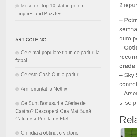
2 iepur
Mosu
on
Top 10 sfaturi pentru
Empires and Puzzles
– Potri
semna 
euro pe
ARTICOLE NOI
–
Coti
Cele mai populare tipuri de pariuri la
recuno
fotbal
crede 
– Sky 
Ce este Cash Out la pariuri
contro
Am renuntat la Netflix
– Arse
si se 
Ce Sunt Bonusurile Oferite de
Casino? Descoperă Cea Mai Bună
Rel
Cale de a Profita de Ele!
Chindia a obtinut o victorie