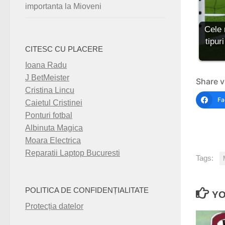
importanta la Mioveni
Cele 
tipuri
CITESC CU PLACERE
Ioana Radu
J BetMeister
Share v
Cristina Lincu
Fa
Caietul Cristinei
Ponturi fotbal
Albinuta Magica
Moara Electrica
Reparatii Laptop Bucuresti
Tags:
POLITICA DE CONFIDENȚIALITATE
YO
Protecția datelor