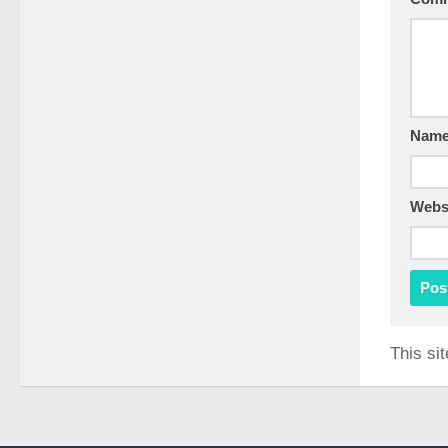
Nam
Webs
This si