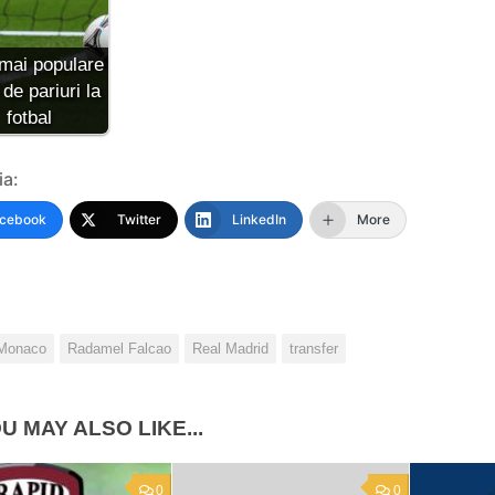
mai populare
 de pariuri la
fotbal
ia:
cebook
Twitter
LinkedIn
More
Monaco
Radamel Falcao
Real Madrid
transfer
U MAY ALSO LIKE...
0
0