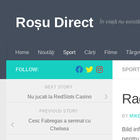
Skip to content
Roșu Direct
În viață nu există
Home
Noutăţi
Sport
Cărți
Filme
Târgo
SPORT
FOLLOW:
NEXT STORY
Ra
Nu jucati la RedSlots Casino
PREVIOUS STORY
BY
MIK
Cesc Fabregas a semnat cu
Bild i
Chelsea
pentru