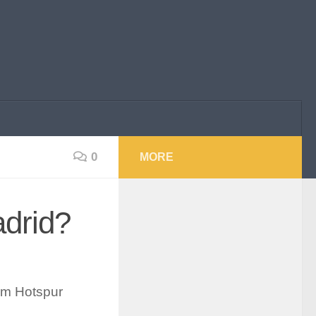
0
MORE
drid?
am Hotspur