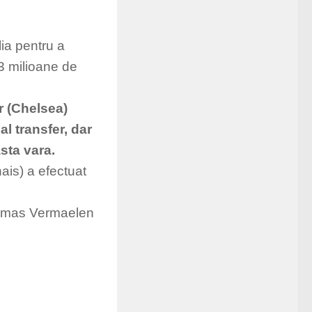
lia pentru a
3 milioane de
r (Chelsea)
l transfer, dar
sta vara.
is) a efectuat
Thomas Vermaelen