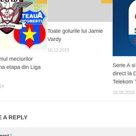
Toate golurile lui Jamie
Vardy
16.12.2015
mul meciurilor
Serie A si
ma etapa din Liga
direct la 
Telekom 
14
18.08.2018
 A REPLY
ment
*