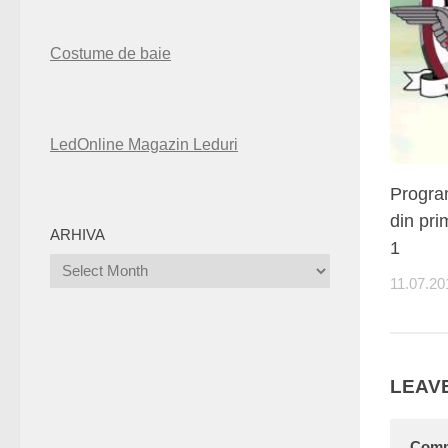
Costume de baie
LedOnline Magazin Leduri
Progra
din pri
ARHIVA
1
Arhiva
11.07.20
LEAVE
Com