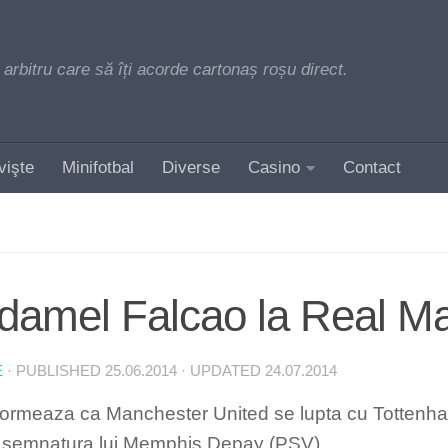
 arbitru care să îți acorde cartonaș roșu direct.
vişte
Minifotbal
Diverse
Casino
Contact
damel Falcao la Real Ma
E
· PUBLISHED
25.06.2014
· UPDATED
24.07.2014
nformeaza ca Manchester United se lupta cu Tottenh
 semnatura lui Memphis Depay (PSV).