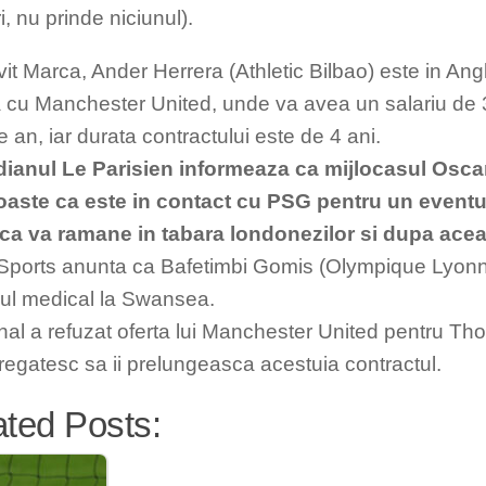
i, nu prinde niciunul).
vit Marca, Ander Herrera (Athletic Bilbao) este in Ang
cu Manchester United, unde va avea un salariu de 
 an, iar durata contractului este de 4 ani.
dianul Le Parisien informeaza ca mijlocasul Osca
aste ca este in contact cu PSG pentru un eventua
ca va ramane in tabara londonezilor si dupa acea
Sports anunta ca Bafetimbi Gomis (Olympique Lyonna
lul medical la Swansea.
nal a refuzat oferta lui Manchester United pentru 
pregatesc sa ii prelungeasca acestuia contractul.
ated Posts: