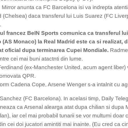
y Mirror anunta ca FC Barcelona isi va indrepta aten
 (Chelsea) daca transferul lui Luis Suarez (FC Liver
.
ul francez BeIN Sports comunica ca transferul l
 (AS Monaco) la Real Madrid este ca si realizat, da
t oficial dupa terminarea Cupei Mondiale.
Radmel
ntre cei mai buni atactnti din lume.
Ferdinand (ex-Manchester United, acum agent liber)
romovata QPR.
orm Cadena Cope, Arsene Wenger s-a intalnit cu agen
 Sanchez (FC Barcelona). In acelasi timp, Daily Tele
neaza ca Arsenal alearga atat dupa chilian si dupa Ma
lan), iar cel mai probabil tunarii se vor multumi doa
in cei doi jucatori amintiti mai inainte. (Eu cred ca 