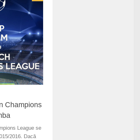
din Champions
mba
ampions League se
2015/2016. Dacă