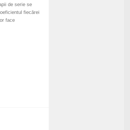
pii de serie se
oeficientul fiecărei
or face