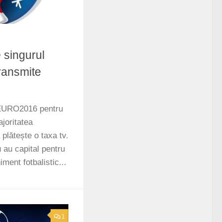
 singurul
transmite
 EURO2016 pentru
joritatea
plătește o taxa tv.
u au capital pentru
ment fotbalistic...
1