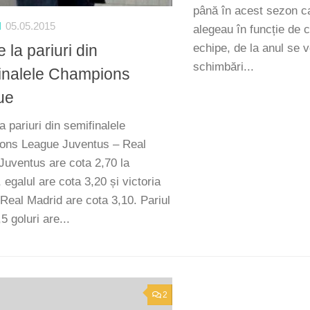
până în acest sezon ca
I
05.05.2015
alegeau în funcție de c
 la pariuri din
echipe, de la anul se v
schimbări...
inalele Champions
ue
a pariuri din semifinalele
ons League Juventus – Real
Juventus are cota 2,70 la
, egalul are cota 3,20 și victoria
 Real Madrid are cota 3,10. Pariul
5 goluri are...
2