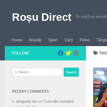
Skip to content
Roșu Direct
În viață nu există
Home
Noutăţi
Sport
Cărți
Filme
Târgo
TA
FOLLOW:
Search
for:
RECENT COMMENTS
dragavei ion
on
Cum aflu numarul