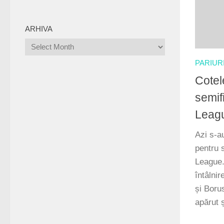
ARHIVA
Arhiva
PARIUR
Cotel
semif
Leag
Azi s-au
pentru 
League.
întâlnir
și Boru
apărut ș