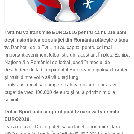
Tvr1 nu va transmite EURO2016 pentru că nu are bani,
deși majoritatea populației din România plătește o taxa
tv.
Dar hoții de la Tvr 1 nu au capital pentru cel mai
important eveniment fotbalistic din acest an. În plus, Echipa
Națională a României de fotbal joacă în meciul de
deschidere de la Campionatul European împotriva Franței
și mulți dintre voi o să vă uitați lung .
Protv a încercat să cumpere câteva meciuri, dar a avut
buget de vreo 400.000 de euro și nu a primit nimic la
schimb.
Dolce Sport este singurul post tv care va transmite
EURO2016.
Dacă nu aveți Dolce puteți să vă faceți abonament fără