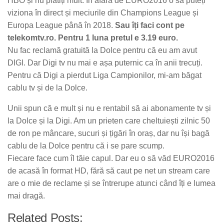
HBO și nu plătiți mult. În afară de EURO2016 o să puteți
viziona în direct și meciurile din Champions League și
Europa League până în 2018.
Sau îți faci cont pe
telekomtv.ro. Pentru 1 luna pretul e 3.19 euro.
Nu fac reclamă gratuită la Dolce pentru că eu am avut
DIGI. Dar Digi tv nu mai e așa puternic ca în anii trecuți.
Pentru că Digi a pierdut Liga Campionilor, mi-am băgat
cablu tv și de la Dolce.
Unii spun că e mult și nu e rentabil să ai abonamente tv și
la Dolce și la Digi. Am un prieten care cheltuiești zilnic 50
de ron pe mâncare, sucuri și țigări în oraș, dar nu își bagă
cablu de la Dolce pentru că i se pare scump.
Fiecare face cum îl tăie capul. Dar eu o să văd EURO2016
de acasă în format HD, fără să caut pe net un stream care
are o mie de reclame și se întrerupe atunci când îți e lumea
mai dragă.
Related Posts: