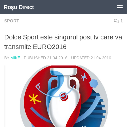
Roșu Direct
Skip to content
SPORT
1
Dolce Sport este singurul post tv care va
transmite EURO2016
BY
MIKE
· PUBLISHED
21.04.2016
· UPDATED
21.04.2016