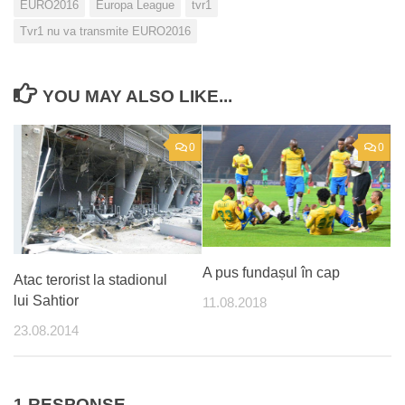
EURO2016
Europa League
tvr1
Tvr1 nu va transmite EURO2016
YOU MAY ALSO LIKE...
0
0
A pus fundașul în cap
Atac terorist la stadionul
lui Sahtior
11.08.2018
23.08.2014
1 RESPONSE