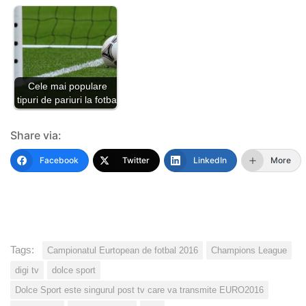
Cele mai populare
tipuri de pariuri la fotbal
Share via:
Facebook
Twitter
LinkedIn
More
Tags:
Campionatul Eurtopean de fotbal 2016
Champions League
digi tv
dolce sport
Dolce Sport este singurul post tv care va transmite EURO2016