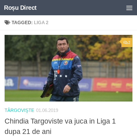
Roșu Direct
Skip to content
TAGGED:
LIGA 2
2
TÂRGOVIŞTE
01.06.2019
Chindia Targoviste va juca in Liga 1
dupa 21 de ani