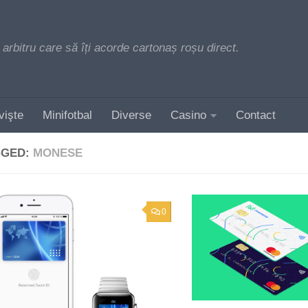
 arbitru care să îți acorde cartonaș roșu direct.
vişte
Minifotbal
Diverse
Casino
Contact
GGED:
MONESE
0