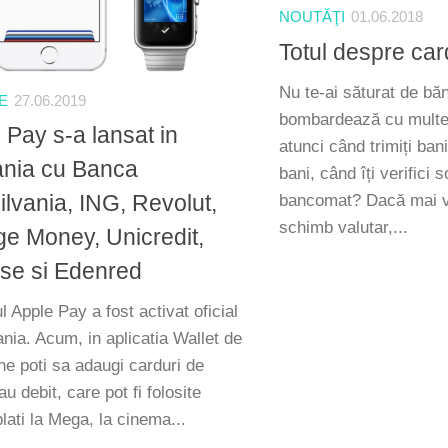
NOUTĂŢI
01.06.2018
Totul despre ca
Nu te-ai săturat de băn
E
27.06.2019
bombardează cu multe
 Pay s-a lansat in
atunci când trimiți ban
nia cu Banca
bani, când îți verifici s
ilvania, ING, Revolut,
bancomat? Dacă mai vr
schimb valutar,...
e Money, Unicredit,
se si Edenred
l Apple Pay a fost activat oficial
nia. Acum, in aplicatia Wallet de
ne poti sa adaugi carduri de
au debit, care pot fi folosite
lati la Mega, la cinema...