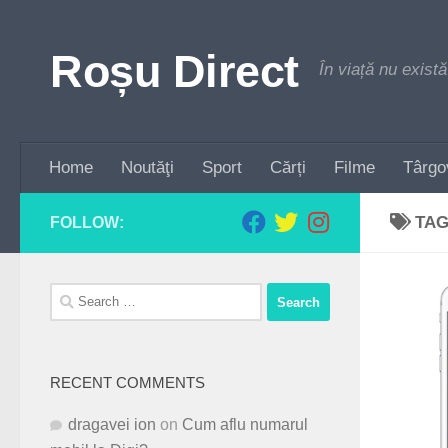
Skip to content
Roșu Direct
În viață nu există
Home
Noutăţi
Sport
Cărți
Filme
Târgo
TA
FOLLOW:
Search
for:
RECENT COMMENTS
dragavei ion
on
Cum aflu numarul