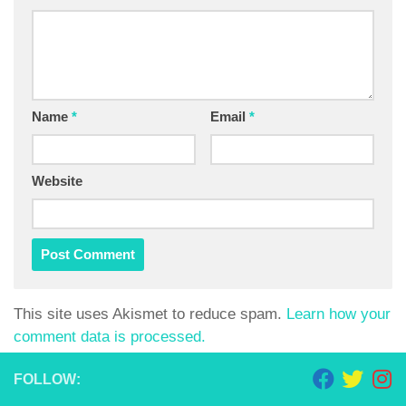
Name
*
Email
*
Website
This site uses Akismet to reduce spam.
Learn how your
comment data is processed.
FOLLOW: