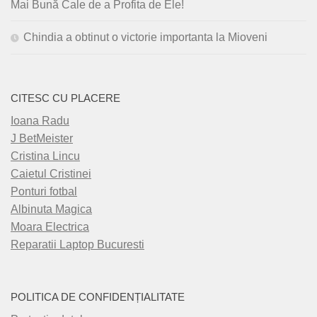
Mai Bună Cale de a Profita de Ele!
Chindia a obtinut o victorie importanta la Mioveni
CITESC CU PLACERE
Ioana Radu
J BetMeister
Cristina Lincu
Caietul Cristinei
Ponturi fotbal
Albinuta Magica
Moara Electrica
Reparatii Laptop Bucuresti
POLITICA DE CONFIDENȚIALITATE