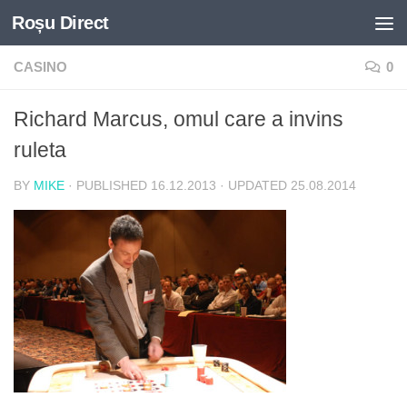
Roșu Direct
Skip to content
CASINO
0
Richard Marcus, omul care a invins
ruleta
BY
MIKE
· PUBLISHED
16.12.2013
· UPDATED
25.08.2014