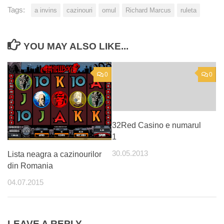
Tags:
a invins
cazinouri
omul
Richard Marcus
ruleta
YOU MAY ALSO LIKE...
0
0
32Red Casino e numarul
1
30.05.2013
Lista neagra a cazinourilor
din Romania
04.07.2015
LEAVE A REPLY