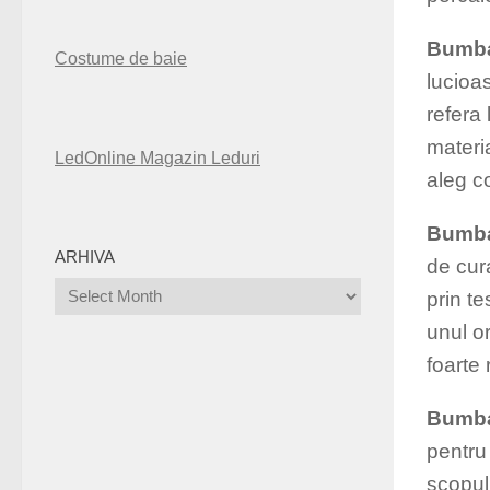
Bumba
Costume de baie
lucioa
refera 
materia
LedOnline Magazin Leduri
aleg co
Bumba
ARHIVA
de cura
Arhiva
prin te
unul o
foarte
Bumba
pentru 
scopul 