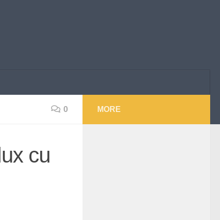
0
MORE
lux cu