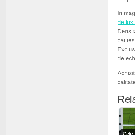
In mag
de lux
Densita
cat te
Exclus
de ech
Achizi
calita
Rel
Cele 