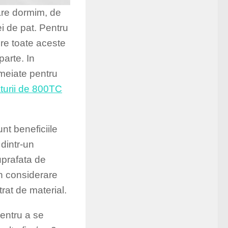
care dormim, de
iei de pat. Pentru
dere toate aceste
parte. In
emeiate pentru
aturii de 800TC
t beneficiile
 dintr-un
uprafata de
in considerare
trat de material.
pentru a se