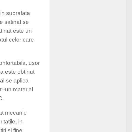
in suprafata
e satinat se
atinat este un
atul celor care
nfortabila, usor
ta este obtinut
cal se aplica
tr-un material
C.
rat mecanic
tatile, in
ri si fine.