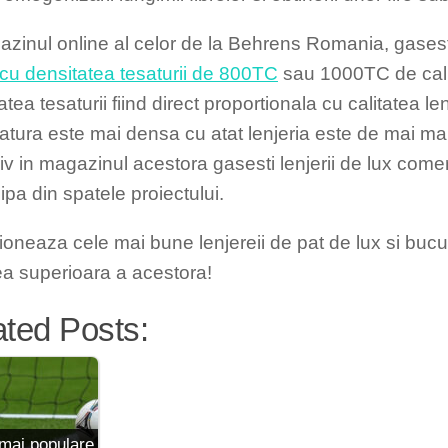
azinul online al celor de la Behrens Romania, gases
 cu densitatea tesaturii de 800TC
sau 1000TC de cali
tea tesaturii fiind direct proportionala cu calitatea len
satura este mai densa cu atat lenjeria este de mai mar
iv in magazinul acestora gasesti lenjerii de lux comer
ipa din spatele proiectului.
tioneaza cele mai bune lenjereii de pat de lux si bucu
tea superioara a acestora!
ated Posts:
mai populare