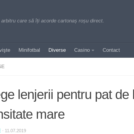
 arbitru care să îți acorde cartonaș roșu direct.
vişte
Minifotbal
Diverse
Casino
Contact
SE
ge lenjerii pentru pat de 
nsitate mare
E
·
11.07.2019