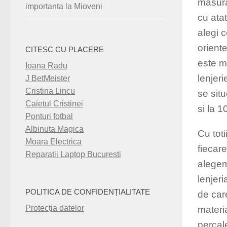
masura
importanta la Mioveni
cu atat
alegi 
orient
CITESC CU PLACERE
este ma
Ioana Radu
lenjer
J BetMeister
Cristina Lincu
se sit
Caietul Cristinei
si la 
Ponturi fotbal
Albinuta Magica
Cu toti
Moara Electrica
fiecare
Reparatii Laptop Bucuresti
alegem
lenjeri
POLITICA DE CONFIDENȚIALITATE
de care
Protecția datelor
materi
percal