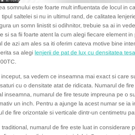
tea somnului este foarte mult influentata de locul in 
 tipul saltelei si nu in ultimul rand, de calitatea lenjer
igura un somn linistit si odihnitor, trebuie sa ai in ve
 si sa fii foarte atent la cum alegi fiecare element in 
ul de azi am ales sa iti oferim cateva motive bine int
erita sa alegi
lenjerii de pat de lux cu densitatea tes
000TC.
 inceput, sa vedem ce inseamna mai exact si care sun
saturi cu o densitate atat de ridicata. Numarul de fire
al inseamna, numarul de fire tesute impreuna pe o s
mativ un inch. Pentru a ajunge la acest numar se ia 
 de fire orizontale si verticale dintr-un centimetru pa
traditional, numarul de fire este luat in considerare 