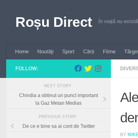
Skip to content
Roșu Direct
În viață nu există
Home
Noutăţi
Sport
Cărți
Filme
Târgo
DIVER
FOLLOW:
NEXT STORY
Ale
Chindia a obtinut un punct important
la Gaz Metan Medias
de
PREVIOUS STORY
De ce e bine sa ai cont de Twitter
BY
MIK