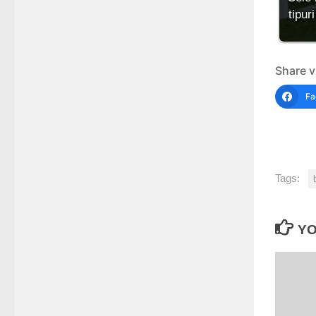
tipuri
Share v
Fa
Tags:
YO