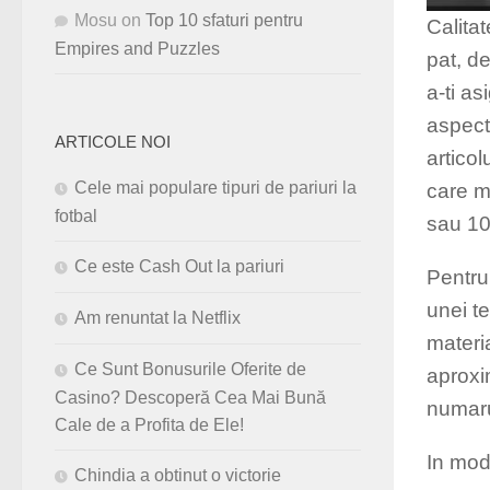
Mosu
on
Top 10 sfaturi pentru
Calita
Empires and Puzzles
pat, de
a-ti as
aspecte
ARTICOLE NOI
articol
Cele mai populare tipuri de pariuri la
care m
fotbal
sau 1
Ce este Cash Out la pariuri
Pentru
unei te
Am renuntat la Netflix
materi
Ce Sunt Bonusurile Oferite de
aproxi
Casino? Descoperă Cea Mai Bună
numarul
Cale de a Profita de Ele!
In mod 
Chindia a obtinut o victorie