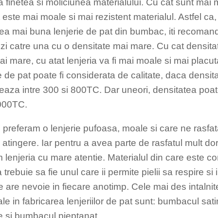
 finetea si moliciunea materialului. Cu cat sunt mai m
 este mai moale si mai rezistent materialul. Astfel ca
cea mai buna lenjerie de pat din bumbac, iti recoman
ezi catre una cu o densitate mai mare. Cu cat densit
i mare, cu atat lenjeria va fi mai moale si mai placut
ie de pat poate fi considerata de calitate, daca dens
ueaza intre 300 si 800TC. Dar uneori, densitatea poa
1000TC.
i preferam o lenjerie pufoasa, moale si care ne rasfat
 atingere. Iar pentru a avea parte de rasfatul mult dor
 lenjeria cu mare atentie. Materialul din care este c
a trebuie sa fie unul care ii permite pielii sa respire si 
 are nevoie in fiecare anotimp. Cele mai des intalnite
ale in fabricarea lenjeriilor de pat sunt: bumbacul sa
e si bumbacul pieptanat.