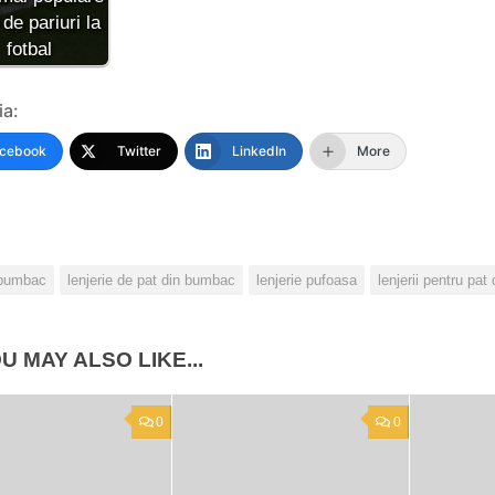
 de pariuri la
fotbal
ia:
cebook
Twitter
LinkedIn
More
bumbac
lenjerie de pat din bumbac
lenjerie pufoasa
lenjerii pentru pat
U MAY ALSO LIKE...
0
0