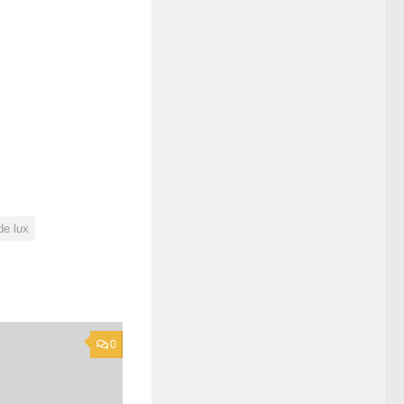
 de lux
0