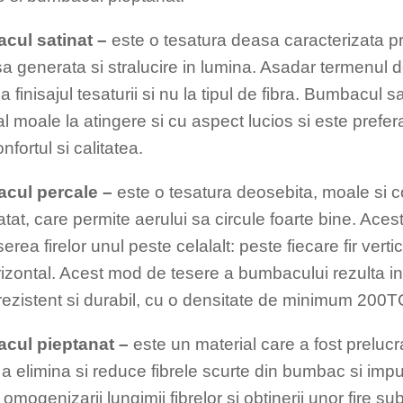
cul satinat –
este o tesatura deasa caracterizata pr
sa generata si stralucire in lumina. Asadar termenul d
la finisajul tesaturii si nu la tipul de fibra. Bumbacul s
l moale la atingere si cu aspect lucios si este prefer
nfortul si calitatea.
cul percale –
este o tesatura deosebita, moale si co
tat, care permite aerului sa circule foarte bine. Aces
serea firelor unul peste celalalt: peste fiecare fir verti
rizontal. Acest mod de tesere a bumbacului rezulta in
 rezistent si durabil, cu o densitate de minimum 200T
cul pieptanat –
este un material care a fost preluc
a elimina si reduce fibrele scurte din bumbac si impuri
omogenizarii lungimii fibrelor si obtinerii unor fire subti