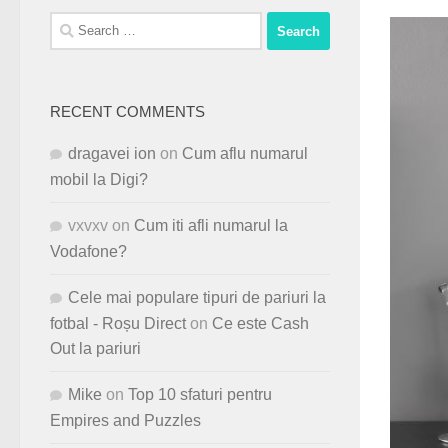
Search
for:
RECENT COMMENTS
dragavei ion
on
Cum aflu numarul
mobil la Digi?
vxvxv
on
Cum iti afli numarul la
Vodafone?
Cele mai populare tipuri de pariuri la
fotbal - Roșu Direct
on
Ce este Cash
Out la pariuri
Mike
on
Top 10 sfaturi pentru
Empires and Puzzles