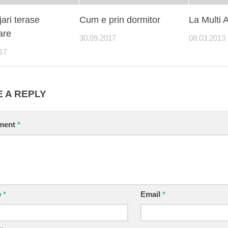
ari terase
Cum e prin dormitor
La Multi 
are
30.09.2017
08.03.2013
17
 A REPLY
ment
*
e
*
Email
*