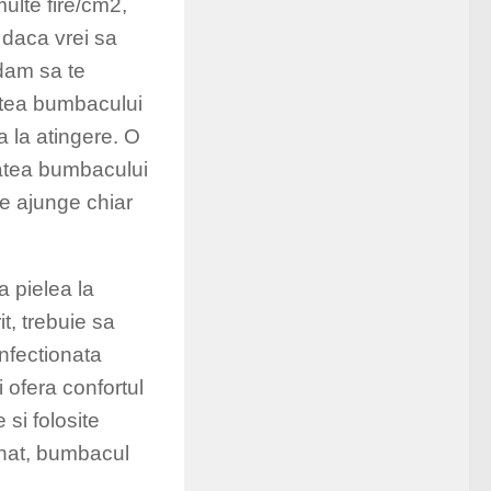
ulte fire/cm2,
, daca vrei sa
dam sa te
atea bumbacului
a la atingere. O
itatea bumbacului
te ajunge chiar
a pielea la
it, trebuie sa
onfectionata
ii ofera confortul
 si folosite
tinat, bumbacul