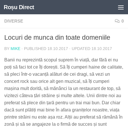
Roșu Direct
Skip to content
DIVERSE
0
Locuri de munca din toate domeniile
BY
MIKE
· PUBLISHED
18.10.2017
· UPDATED
18.10.2017
Banii nu reprezintă scopul suprem în viață, dar fără ei nu
poți să faci tot ce îți dorești. Să îți cumperi haine de calitate,
să pleci într-o vacanță alături de cei dragi, să vezi un
concert rock sau orice alt gen muzical, să îți cumperi
mașina mult dorită, să mănânci la un restaurant de top, să
vizitezi câteva țări străine și multe altele. Unii dintre noi au
preferat să plece din țară pentru un trai mai bun. Dar chiar
dacă sunt plătiți mai bine în afara granițelor noastre, viața
printre străini nu este așa roz. Alții au preferat să rămână în
zonă și să se angajeze la o firmă de succes și sunt