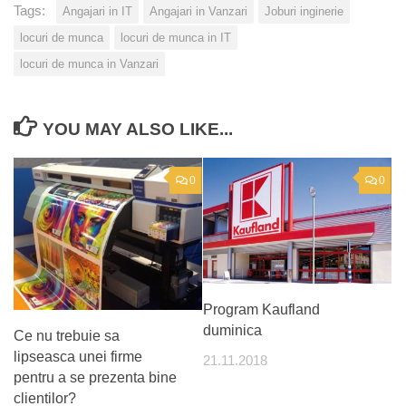
Tags:
Angajari in IT
Angajari in Vanzari
Joburi inginerie
locuri de munca
locuri de munca in IT
locuri de munca in Vanzari
YOU MAY ALSO LIKE...
0
0
Program Kaufland
duminica
Ce nu trebuie sa
lipseasca unei firme
21.11.2018
pentru a se prezenta bine
clientilor?