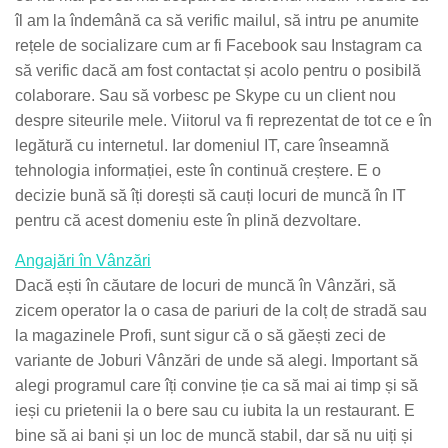
îl am la îndemână ca să verific mailul, să intru pe anumite
rețele de socializare cum ar fi Facebook sau Instagram ca
să verific dacă am fost contactat și acolo pentru o posibilă
colaborare. Sau să vorbesc pe Skype cu un client nou
despre siteurile mele. Viitorul va fi reprezentat de tot ce e în
legătură cu internetul. Iar domeniul IT, care înseamnă
tehnologia informației, este în continuă creștere. E o
decizie bună să îți dorești să cauți locuri de muncă în IT
pentru că acest domeniu este în plină dezvoltare.
Angajări în Vânzări
Dacă ești în căutare de locuri de muncă în Vânzări, să
zicem operator la o casa de pariuri de la colț de stradă sau
la magazinele Profi, sunt sigur că o să găești zeci de
variante de Joburi Vânzări de unde să alegi. Important să
alegi programul care îți convine ție ca să mai ai timp și să
ieși cu prietenii la o bere sau cu iubita la un restaurant. E
bine să ai bani și un loc de muncă stabil, dar să nu uiți și