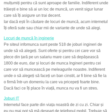
mulțumiți pentru că sunt aproape de familie. Indiferent unde
trăiești e bine să ai un loc de muncă, un venit sigur lunar
care să îți asigure un trai decent.
Iar dacă ești în căutare de locuri de muncă, acum internetul
îți oferă sute sau chiar mii de variante de unde să alegi.
Locuri de muncă în inginerie
Pe siteul infomunca sunt peste 518 de joburi ingineri de
unde să vă alegeți. Sunt oferte și pentru cei care vor să
plece din țară pe un salariu mare care să depășească
1800 de euro, dar și locuri de munca Ingineri pentru cei
care vor să muncească pe meleagurile noastre. Indiferent
unde o să alegeți să faceți un ban cinstit, ar fi bine să fie la
o firmă într-un domeniu la care va pricepeți foarte bine.
Dacă faci ce îți place în viață, munca nu va fi un stres.
Joburi IT
Internetul face parte din viața noastră de zi cu zi. Chiar și
eu nu mai pot să mă despart de telefonul mobil. Trebuie să