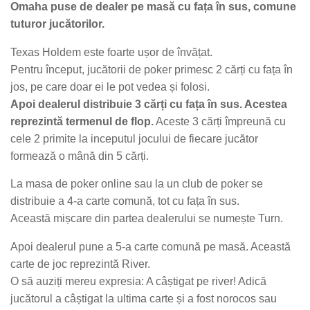
Omaha puse de dealer pe masă cu fața în sus, comune
tuturor jucătorilor.
Texas Holdem este foarte ușor de învățat.
Pentru început, jucătorii de poker primesc 2 cărți cu fața în
jos, pe care doar ei le pot vedea și folosi.
Apoi dealerul distribuie 3 cărți cu fața în sus. Acestea
reprezintă termenul de flop.
Aceste 3 cărți împreună cu
cele 2 primite la inceputul jocului de fiecare jucător
formează o mână din 5 cărți.
La masa de poker online sau la un club de poker se
distribuie a 4-a carte comună, tot cu fața în sus.
Această mișcare din partea dealerului se numește Turn.
Apoi dealerul pune a 5-a carte comună pe masă. Această
carte de joc reprezintă River.
O să auziți mereu expresia: A câștigat pe river! Adică
jucătorul a câștigat la ultima carte și a fost norocos sau