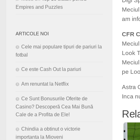
Digi S
Empires and Puzzles
Meciul 
am inf
CFR C
ARTICOLE NOI
Meciul 
Cele mai populare tipuri de pariuri la
Look 
fotbal
Meciul
Ce este Cash Out la pariuri
pe Lo
Am renuntat la Netflix
Astra 
Inca n
Ce Sunt Bonusurile Oferite de
Casino? Descoperă Cea Mai Bună
Rel
Cale de a Profita de Ele!
Chindia a obtinut o victorie
importanta la Mioveni