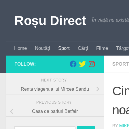
Skip to content
Roșu Direct
În viață nu există
Home
Noutăţi
Sport
Cărți
Filme
Târgo
SPORT
FOLLOW:
NEXT STORY
Cin
Renta viagera a lui Mircea Sandu
PREVIOUS STORY
no
Casa de pariuri Betfair
BY
MIK