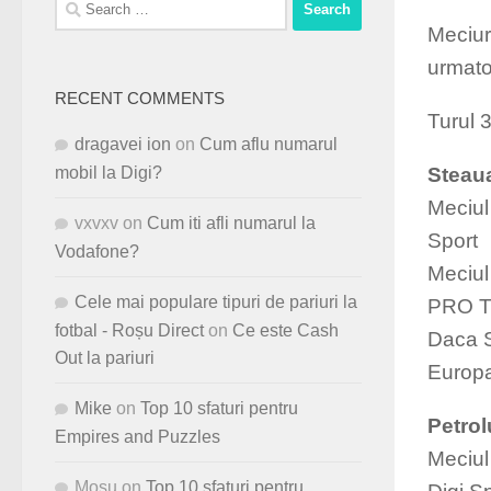
Search
for:
Meciur
urmato
RECENT COMMENTS
Turul 
dragavei ion
on
Cum aflu numarul
mobil la Digi?
Steau
Meciul 
vxvxv
on
Cum iti afli numarul la
Sport
Vodafone?
Meciul 
Cele mai populare tipuri de pariuri la
PRO 
fotbal - Roșu Direct
on
Ce este Cash
Daca S
Out la pariuri
Europa
Mike
on
Top 10 sfaturi pentru
Petrol
Empires and Puzzles
Meciul 
Mosu
on
Top 10 sfaturi pentru