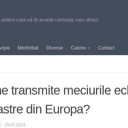
 arbitru care să îți acorde cartonaș roșu direct.
vişte
Minifotbal
Diverse
Casino
Contact
e transmite meciurile ec
astre din Europa?
E
·
29.07.2014