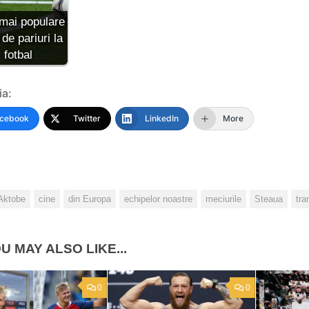
mai populare
 de pariuri la
fotbal
ia:
cebook
Twitter
LinkedIn
More
Aktobe
cine
din Europa
echipelor noastre
meciurile
Steaua
tra
U MAY ALSO LIKE...
0
0