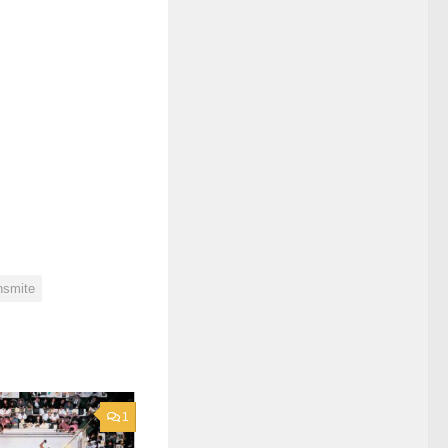
nsmite
1