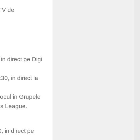
 TV de
in direct pe Digi
0, in direct la
ocul in Grupele
ns League.
0, in direct pe