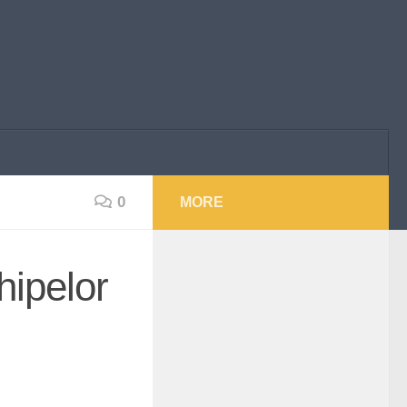
0
MORE
hipelor