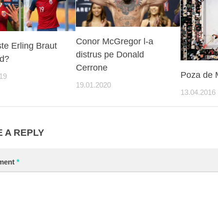
Conor McGregor l-a
te Erling Braut
distrus pe Donald
d?
Cerrone
Poza de M
19
19.01.2020
13.04.2016
 A REPLY
ment
*