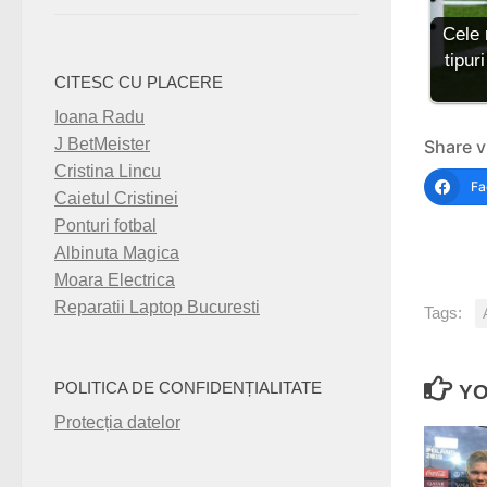
Cele 
tipuri
CITESC CU PLACERE
Ioana Radu
J BetMeister
Share v
Cristina Lincu
Fa
Caietul Cristinei
Ponturi fotbal
Albinuta Magica
Moara Electrica
Reparatii Laptop Bucuresti
Tags:
POLITICA DE CONFIDENȚIALITATE
YO
Protecția datelor