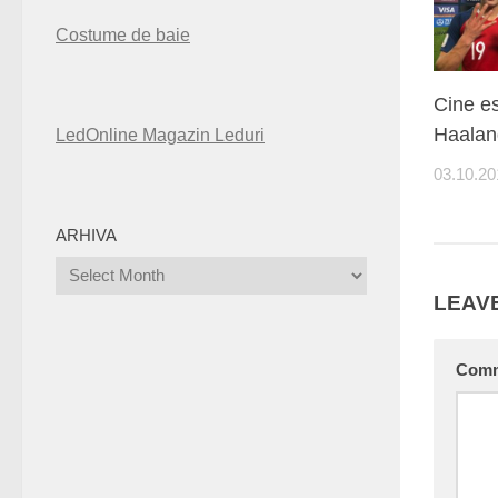
Costume de baie
Cine es
Haalan
LedOnline Magazin Leduri
03.10.20
ARHIVA
Arhiva
LEAVE
Com