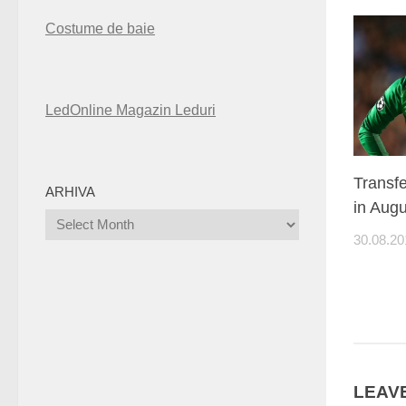
Costume de baie
LedOnline Magazin Leduri
Transfe
ARHIVA
in Augu
Arhiva
30.08.20
LEAVE