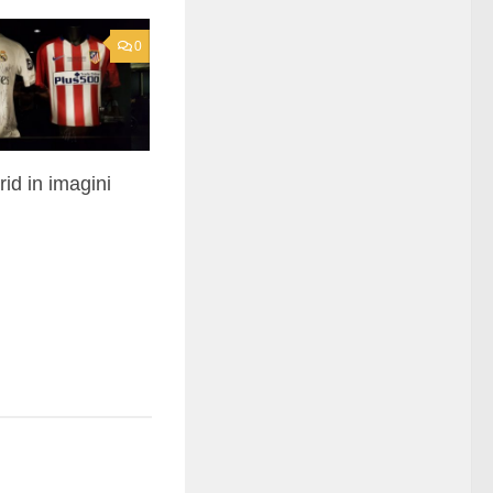
0
id in imagini