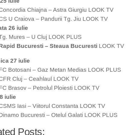
25 iulie
Concordia Chiajna – Astra Giurgiu LOOK TV
CS U Craiova – Pandurii Tg. Jiu LOOK TV
a 26 iulie
 Tg. Mures – U Cluj LOOK PLUS
Rapid Bucuresti – Steaua Bucuresti
LOOK TV
ca 27 iulie
 FC Botosani – Gaz Metan Medias LOOK PLUS
CFR Cluj – Ceahlaul LOOK TV
FC Brasov – Petrolul Ploiesti LOOK TV
8 iulie
CSMS Iasi – Viitorul Constanta LOOK TV
Dinamo Bucuresti – Otelul Galati LOOK PLUS
ated Posts: