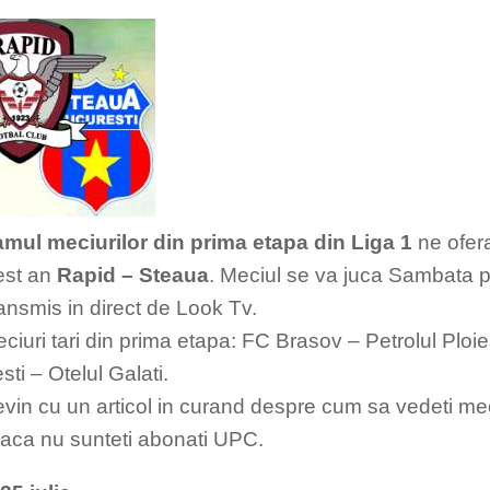
mul meciurilor din prima etapa din Liga 1
ne ofer
est an
Rapid – Steaua
. Meciul se va juca Sambata pe
ransmis in direct de Look Tv.
eciuri tari din prima etapa: FC Brasov – Petrolul Ploi
ti – Otelul Galati.
evin cu un articol in curand despre cum sa vedeti mec
daca nu sunteti abonati UPC.