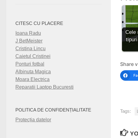
CITESC CU PLACERE
Cele 
Ioana Radu
tipuri
J BetMeister
Cristina Lincu
Caietul Cristinei
Share v
Ponturi fotbal
Albinuta Magica
Fa
Moara Electrica
Reparatii Laptop Bucuresti
POLITICA DE CONFIDENȚIALITATE
Tags:
Protecția datelor
YO