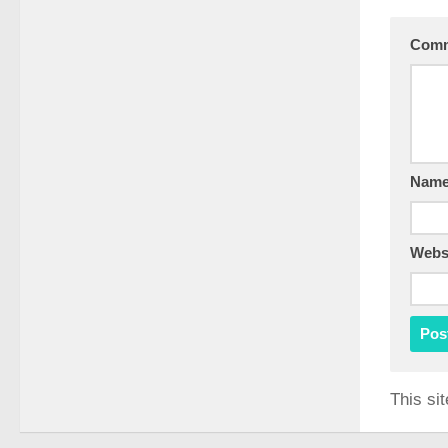
Com
Nam
Webs
This si