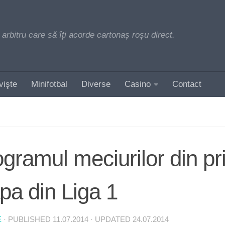
 arbitru care să îți acorde cartonaș roșu direct.
vişte
Minifotbal
Diverse
Casino
Contact
gramul meciurilor din p
pa din Liga 1
E
· PUBLISHED
11.07.2014
· UPDATED
24.07.2014