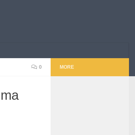
0
MORE
rima