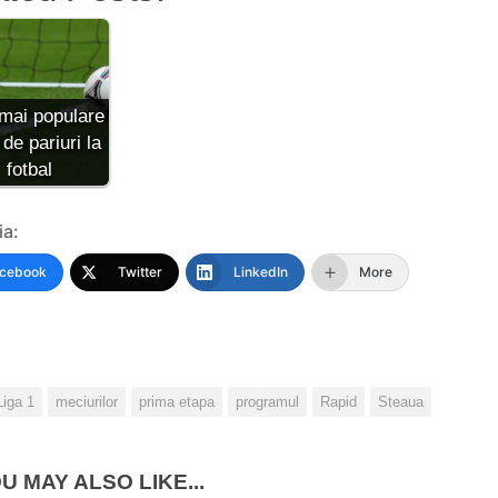
mai populare
 de pariuri la
fotbal
ia:
cebook
Twitter
LinkedIn
More
Liga 1
meciurilor
prima etapa
programul
Rapid
Steaua
U MAY ALSO LIKE...