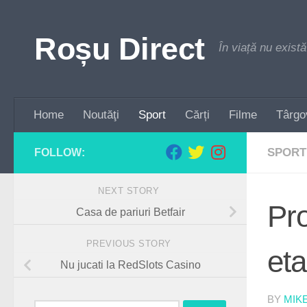
Skip to content
Roșu Direct
În viață nu există
Home
Noutăţi
Sport
Cărți
Filme
Târgo
SPORT
FOLLOW:
NEXT STORY
Pro
Casa de pariuri Betfair
PREVIOUS STORY
eta
Nu jucati la RedSlots Casino
BY
MIK