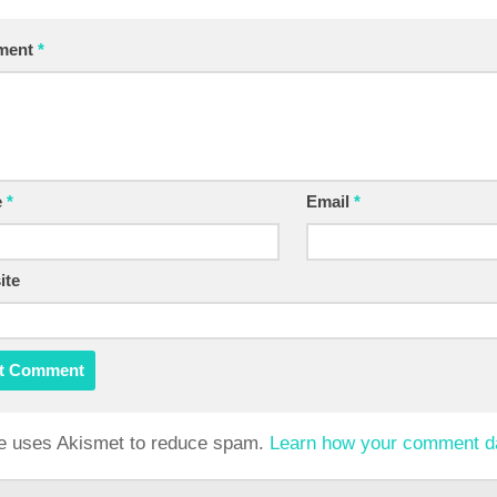
ment
*
e
*
Email
*
ite
te uses Akismet to reduce spam.
Learn how your comment da