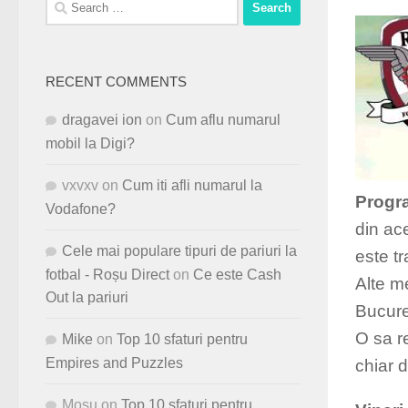
Search
for:
RECENT COMMENTS
dragavei ion
on
Cum aflu numarul
mobil la Digi?
vxvxv
on
Cum iti afli numarul la
Progra
Vodafone?
din ac
Cele mai populare tipuri de pariuri la
este t
fotbal - Roșu Direct
on
Ce este Cash
Alte m
Out la pariuri
Bucures
O sa r
Mike
on
Top 10 sfaturi pentru
Empires and Puzzles
chiar 
Mosu
on
Top 10 sfaturi pentru