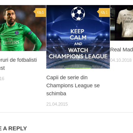
1
1
Real Madr
ruri de fotbalisti
04.10.2018
st
Capii de serie din
16
Champions League se
schimba
21.04.2015
 A REPLY