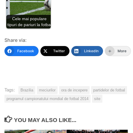
Cele mai populare
tipuri de pariuri la fotbal
Share via:
Facebook
Twitter
LinkedIn
More
Tags:
Brazilia
meciurilor
ora de incepere
partidelor de fotbal
programul campionatului mondial de fotbal 2014
site
YOU MAY ALSO LIKE...