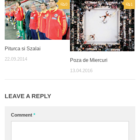
0
1
Piturca si Szalai
22.09.2014
Poza de Miercuri
13.04.2016
LEAVE A REPLY
Comment
*