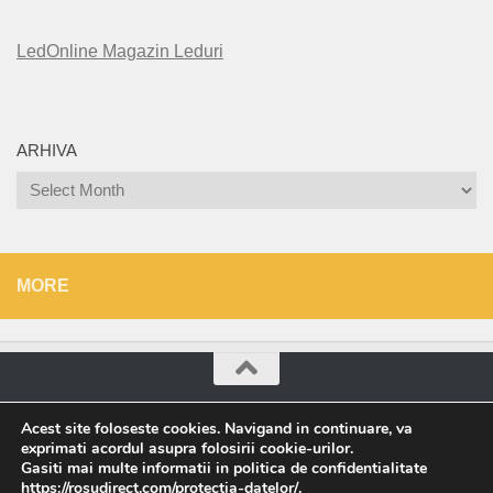
LedOnline Magazin Leduri
ARHIVA
Arhiva
MORE
Roșu Direct © 2026. All Rights Reserved.
Acest site foloseste cookies. Navigand in continuare, va
exprimati acordul asupra folosirii cookie-urilor.
Powered by
- Designed with the
Hueman theme
Gasiti mai multe informatii in politica de confidentialitate
https://rosudirect.com/protectia-datelor/
.