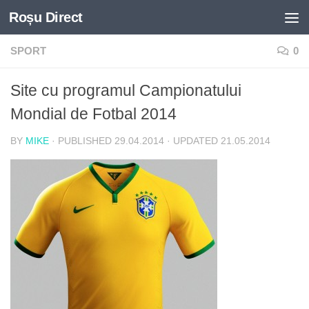
Roșu Direct
Skip to content
SPORT
0
Site cu programul Campionatului
Mondial de Fotbal 2014
BY
MIKE
· PUBLISHED
29.04.2014
· UPDATED
21.05.2014