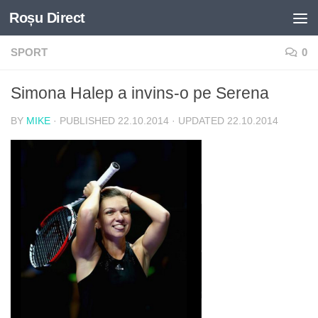
Roșu Direct
Skip to content
SPORT
0
Simona Halep a invins-o pe Serena
BY
MIKE
· PUBLISHED
22.10.2014
· UPDATED
22.10.2014