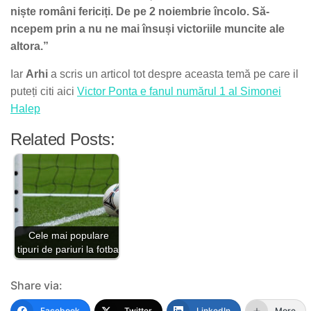
niște români fericiți. De pe 2 noiembrie încolo. Să-
ncepem prin a nu ne mai însuși victoriile muncite ale
altora.”
Iar
Arhi
a scris un articol tot despre aceasta temă pe care il
puteți citi aici
Victor Ponta e fanul numărul 1 al Simonei
Halep
Related Posts:
Cele mai populare
tipuri de pariuri la fotbal
Share via:
Facebook
Twitter
LinkedIn
More