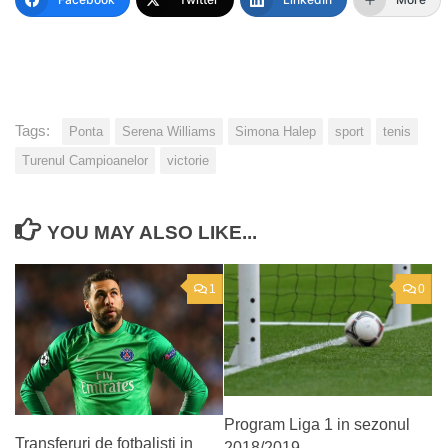
Tags:
Ponta
Serena Williams
Simona Halep
sport
tenis
Turenul Campioanelor
victorie
YOU MAY ALSO LIKE...
1
0
Program Liga 1 in sezonul
Transferuri de fotbalisti in
2018/2019