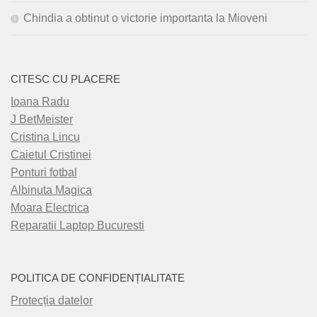
Chindia a obtinut o victorie importanta la Mioveni
CITESC CU PLACERE
Ioana Radu
J BetMeister
Cristina Lincu
Caietul Cristinei
Ponturi fotbal
Albinuta Magica
Moara Electrica
Reparatii Laptop Bucuresti
POLITICA DE CONFIDENȚIALITATE
Protecția datelor