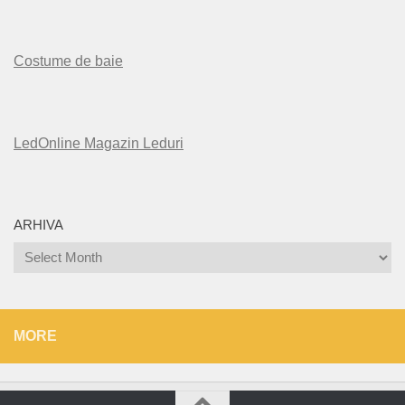
Costume de baie
LedOnline Magazin Leduri
ARHIVA
Arhiva
MORE