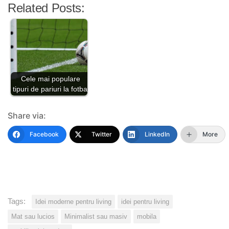
Related Posts:
Cele mai populare
tipuri de pariuri la fotbal
Share via:
Facebook
Twitter
LinkedIn
More
Tags:
Idei moderne pentru living
idei pentru living
Mat sau lucios
Minimalist sau masiv
mobila