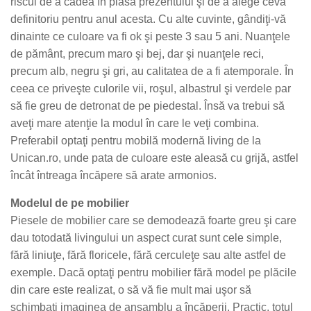
riscul de a cădea în plasa prezentului şi de a alege ceva
definitoriu pentru anul acesta. Cu alte cuvinte, gândiţi-vă
dinainte ce culoare va fi ok şi peste 3 sau 5 ani. Nuanţele
de pământ, precum maro şi bej, dar şi nuanţele reci,
precum alb, negru şi gri, au calitatea de a fi atemporale. În
ceea ce priveşte culorile vii, roşul, albastrul şi verdele par
să fie greu de detronat de pe piedestal. Însă va trebui să
aveţi mare atenţie la modul în care le veţi combina.
Preferabil optaţi pentru mobilă modernă living de la
Unican.ro, unde pata de culoare este aleasă cu grijă, astfel
încât întreaga încăpere să arate armonios.
Modelul de pe mobilier
Piesele de mobilier care se demodează foarte greu şi care
dau totodată livingului un aspect curat sunt cele simple,
fără liniuţe, fără floricele, fără cerculeţe sau alte astfel de
exemple. Dacă optaţi pentru mobilier fără model pe plăcile
din care este realizat, o să vă fie mult mai uşor să
schimbaţi imaginea de ansamblu a încăperii. Practic, totul