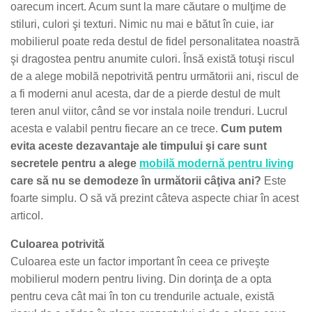
oarecum incert. Acum sunt la mare căutare o mulţime de
stiluri, culori şi texturi. Nimic nu mai e bătut în cuie, iar
mobilierul poate reda destul de fidel personalitatea noastră
şi dragostea pentru anumite culori. Însă există totuşi riscul
de a alege mobilă nepotrivită pentru următorii ani, riscul de
a fi moderni anul acesta, dar de a pierde destul de mult
teren anul viitor, când se vor instala noile trenduri. Lucrul
acesta e valabil pentru fiecare an ce trece.
Cum putem
evita aceste dezavantaje ale timpului şi care sunt
secretele pentru a alege
mobilă modernă pentru living
care să nu se demodeze în următorii câţiva ani?
Este
foarte simplu. O să vă prezint câteva aspecte chiar în acest
articol.
Culoarea potrivită
Culoarea este un factor important în ceea ce priveşte
mobilierul modern pentru living. Din dorinţa de a opta
pentru ceva cât mai în ton cu trendurile actuale, există