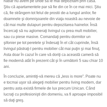
habar nu avem pe unde să le mai depozităm prin casă.
Ştiu că apartamentele par să fie din ce în ce mai mici. Ştiu
că, fie strângem tot felul de prostii de-a lungul anilor, fie
doamnele şi domnişoarele din viaţa noastră au nevoie de
cât mai multe dulapuri pentru depozitarea hainelor. Însă
încercaţi să nu aglomeraţi livingul cu prea mult mobilier,
sau cu piese masive. Comandaţi pentru dormitor un
şifonier pe tot peretele şi îndesaţi în el cât cuprinde, însă
livingul păstraţi-l pentru mobilier cât mai puţin şi mai finuţ.
Asta doar în cazul în care vă doriţi ca această cameră să
fie modernă atât în prezent cât şi în următorii 5 sau chiar 10
ani.
În concluzie, amintiţi-vă mereu că „less is more”. Poate nu
e tocmai uşor să alegeţi mobilier pentru living modern, dar
pentru asta există firmele de lux precum Unican. Când
lucraţi cu profesionişti din domeniu, va fi aproape imposibil
să daţi greş.