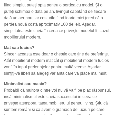
fiind simplu, puteţi opta pentru o perdea cu model. Şi o
puteţi schimba o dată pe an, livingul căpătând de fiecare
dată un aer nou, iar costurile fiind foarte mici (cred că o
perdea nouă costă aproximativ 100 de lei). Aşadar,
simplitatea este cheia în ceea ce priveşte modelul în cazul
mobilierului modern.
Mat sau lucios?
Sincer, aceasta este doar o chestie care ţine de preferinţe.
Atât mobilierul modern mat cât şi mobilierul modern lucios
vor fi în topul preferinţelor pentru multă vreme. Aşadar
simţiţi-vă liberi să alegeţi varianta care vă place mai mult.
Minimalist sau masiv?
Probabil că multora dintre voi nu vă va fi pe plac răspunsul,
însă minimalismul este cheia succesului în ceea ce
priveşte atemporalitatea mobilierului pentru living. Ştiu că
suntem români şi că avem o grămadă de lucruri pe care