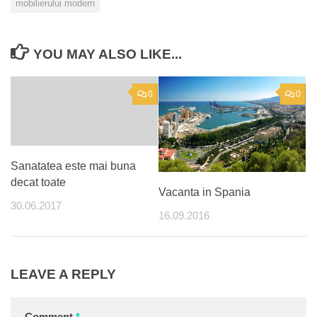
mobilierului modern
YOU MAY ALSO LIKE...
0
0
Sanatatea este mai buna
decat toate
Vacanta in Spania
30.06.2017
16.09.2016
LEAVE A REPLY
Comment
*