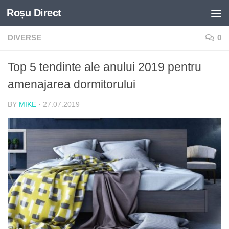
Roșu Direct
Skip to content
DIVERSE
0
Top 5 tendinte ale anului 2019 pentru
amenajarea dormitorului
BY
MIKE
·
27.07.2019