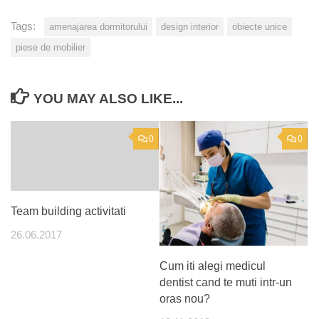
Tags:
amenajarea dormitorului
design interior
obiecte unice
piese de mobilier
YOU MAY ALSO LIKE...
0
0
Team building activitati
26.06.2017
Cum iti alegi medicul
dentist cand te muti intr-un
oras nou?