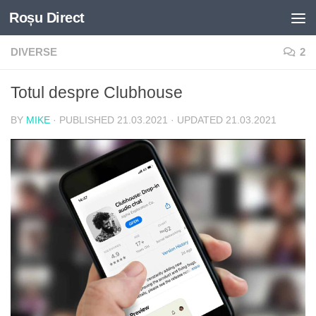
Roșu Direct
Skip to content
DIVERSE
2
Totul despre Clubhouse
BY
MIKE
· PUBLISHED
21.03.2021
· UPDATED
21.03.2021