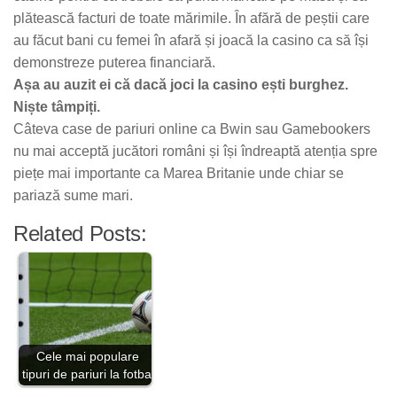
plătească facturi de toate mărimile. În afără de peștii care
au făcut bani cu femei în afară și joacă la casino ca să își
demonstreze puterea financiară.
Așa au auzit ei că dacă joci la casino ești burghez.
Niște tâmpiți.
Câteva case de pariuri online ca Bwin sau Gamebookers
nu mai acceptă jucători români și își îndreaptă atenția spre
piețe mai importante ca Marea Britanie unde chiar se
pariază sume mari.
Related Posts:
Cele mai populare
tipuri de pariuri la fotbal