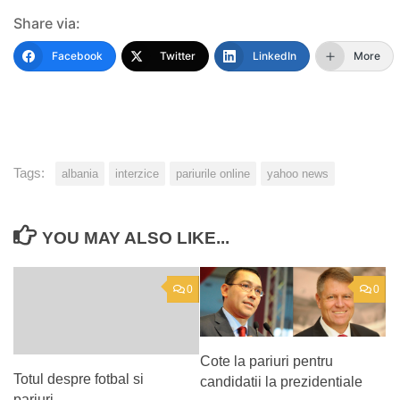
Share via:
Facebook
Twitter
LinkedIn
More
Tags:
albania
interzice
pariurile online
yahoo news
YOU MAY ALSO LIKE...
0
0
Cote la pariuri pentru
Totul despre fotbal si
candidatii la prezidentiale
pariuri