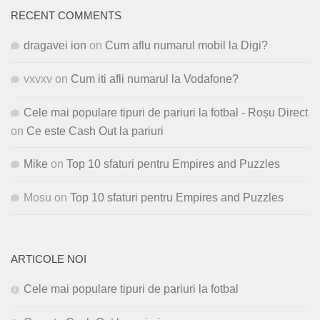
RECENT COMMENTS
dragavei ion
on
Cum aflu numarul mobil la Digi?
vxvxv
on
Cum iti afli numarul la Vodafone?
Cele mai populare tipuri de pariuri la fotbal - Roșu Direct
on
Ce este Cash Out la pariuri
Mike
on
Top 10 sfaturi pentru Empires and Puzzles
Mosu
on
Top 10 sfaturi pentru Empires and Puzzles
ARTICOLE NOI
Cele mai populare tipuri de pariuri la fotbal