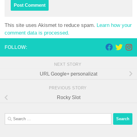
This site uses Akismet to reduce spam.
Learn how your
comment data is processed.
FOLLOW:
NEXT STORY
URL Google+ personalizat
PREVIOUS STORY
Rocky Slot
Search
for: