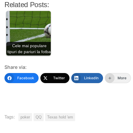
Related Posts:
Cele mai populare
tipuri de pariuri la fotbal
Share via:
Facebook
Twitter
LinkedIn
More
Tags:
poker
QQ
Texas hold 'em