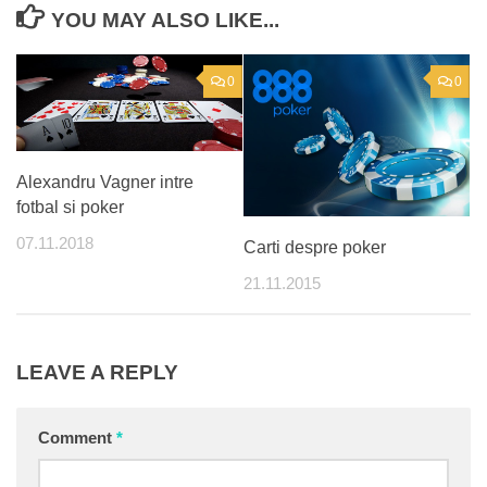
YOU MAY ALSO LIKE...
0
0
Alexandru Vagner intre
fotbal si poker
07.11.2018
Carti despre poker
21.11.2015
LEAVE A REPLY
Comment
*