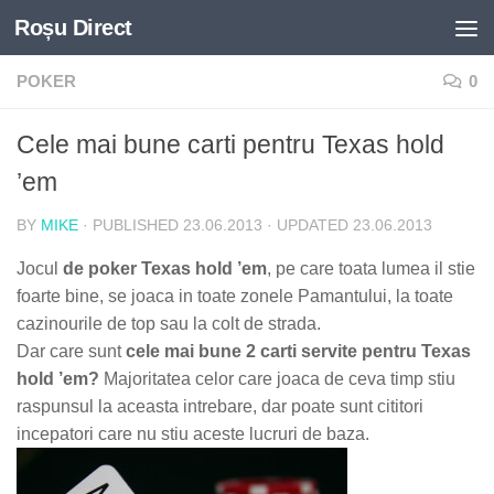
Roșu Direct
Skip to content
POKER
0
Cele mai bune carti pentru Texas hold
’em
BY
MIKE
· PUBLISHED
23.06.2013
· UPDATED
23.06.2013
Jocul
de poker Texas hold ’em
, pe care toata lumea il stie
foarte bine, se joaca in toate zonele Pamantului, la toate
cazinourile de top sau la colt de strada.
Dar care sunt
cele mai bune 2 carti servite pentru Texas
hold ’em?
Majoritatea celor care joaca de ceva timp stiu
raspunsul la aceasta intrebare, dar poate sunt cititori
incepatori care nu stiu aceste lucruri de baza.