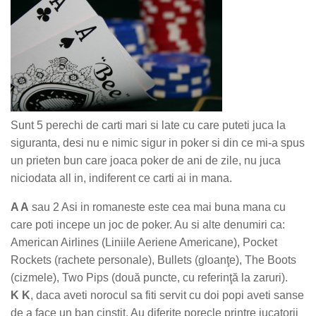
Sunt 5 perechi de carti mari si late cu care puteti juca la
siguranta, desi nu e nimic sigur in poker si din ce mi-a spus
un prieten bun care joaca poker de ani de zile, nu juca
niciodata all in, indiferent ce carti ai in mana.
A A
sau 2 Asi in romaneste este cea mai buna mana cu
care poti incepe un joc de poker. Au si alte denumiri ca:
American Airlines (Liniile Aeriene Americane), Pocket
Rockets (rachete personale), Bullets (gloanţe), The Boots
(cizmele), Two Pips (două puncte, cu referinţă la zaruri).
K K
, daca aveti norocul sa fiti servit cu doi popi aveti sanse
de a face un ban cinstit. Au diferite porecle printre jucatorii