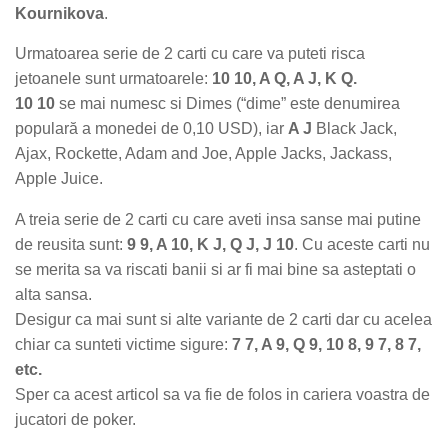
Kournikova
.
Urmatoarea serie de 2 carti cu care va puteti risca
jetoanele sunt urmatoarele:
10 10, A Q, A J, K Q.
10 10
se mai numesc si Dimes (“dime” este denumirea
populară a monedei de 0,10 USD), iar
A J
Black Jack,
Ajax, Rockette, Adam and Joe, Apple Jacks, Jackass,
Apple Juice.
A treia serie de 2 carti cu care aveti insa sanse mai putine
de reusita sunt:
9 9, A 10, K J, Q J, J 10
. Cu aceste carti nu
se merita sa va riscati banii si ar fi mai bine sa asteptati o
alta sansa.
Desigur ca mai sunt si alte variante de 2 carti dar cu acelea
chiar ca sunteti victime sigure:
7 7, A 9, Q 9, 10 8, 9 7, 8 7,
etc.
Sper ca acest articol sa va fie de folos in cariera voastra de
jucatori de poker.