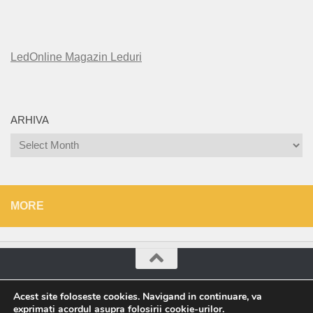
LedOnline Magazin Leduri
ARHIVA
Arhiva
MORE
Roșu Direct © 2026. All Rights Reserved.
Acest site foloseste cookies. Navigand in continuare, va
exprimati acordul asupra folosirii cookie-urilor.
Powered by
- Designed with the
Hueman theme