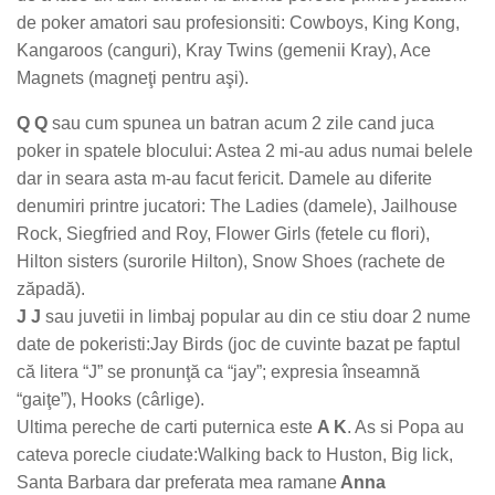
de poker amatori sau profesionsiti: Cowboys, King Kong,
Kangaroos (canguri), Kray Twins (gemenii Kray), Ace
Magnets (magneţi pentru aşi).
Q Q
sau cum spunea un batran acum 2 zile cand juca
poker in spatele blocului: Astea 2 mi-au adus numai belele
dar in seara asta m-au facut fericit. Damele au diferite
denumiri printre jucatori: The Ladies (damele), Jailhouse
Rock, Siegfried and Roy, Flower Girls (fetele cu flori),
Hilton sisters (surorile Hilton), Snow Shoes (rachete de
zăpadă).
J J
sau juvetii in limbaj popular au din ce stiu doar 2 nume
date de pokeristi:Jay Birds (joc de cuvinte bazat pe faptul
că litera “J” se pronunţă ca “jay”; expresia înseamnă
“gaiţe”), Hooks (cârlige).
Ultima pereche de carti puternica este
A K
. As si Popa au
cateva porecle ciudate:Walking back to Huston, Big lick,
Santa Barbara dar preferata mea ramane
Anna