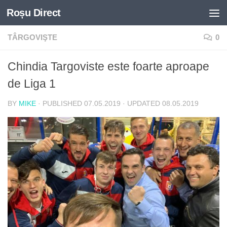
Roșu Direct
Skip to content
TÂRGOVIŞTE
0
Chindia Targoviste este foarte aproape
de Liga 1
BY
MIKE
· PUBLISHED
07.05.2019
· UPDATED
08.05.2019