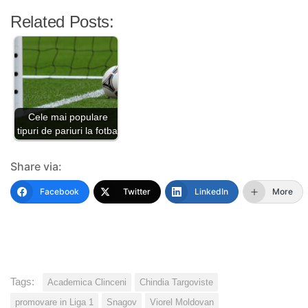
Related Posts:
Cele mai populare
tipuri de pariuri la fotbal
Share via:
Facebook
Twitter
LinkedIn
More
Tags:
Academica Clinceni
Chindia Targoviste
promovare in Liga 1
Snagov
Viorel Moldovan