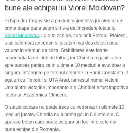
bune ale echipei lui Viorel Moldovan?
Echipa din Targoviste a pastrat majoritatea jucatorilor din
prima etapa pana acum si i s-a dat incredere totala lui
Viorel Moldovan
. La alte echipe, cum ar fi Petrolul Ploiesti,
s-au schimbat antrenori si jucatori mai des decat cursul
valutar in vremuri de criza. Stabilitatea este foarte
importanta la un club de fotbal, iar Chindia a gasit calea
spre succes pentru ca in ultimele 10 meciuri a avut doar o
singura infrangere pe terenul celor de la Farul Constanta, 2
egaluri cu Petrolul si UTA Arad, iar restul numai victorii.
Una dintre victoriile importante ale Chindiei a fost impotriva
liderului, Academica Clinceni.
O statistica care nu poate trece cu vederea: in ultimele 10
meciuri jucate, Chindia nu a primit gol in 6 dintre ele. O
aparare beton care poate asigura un loc intre cele mai
bune echipe din Romania.