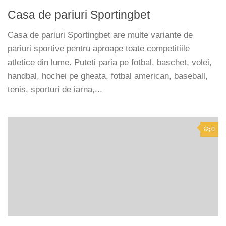
Casa de pariuri Sportingbet
Casa de pariuri Sportingbet are multe variante de
pariuri sportive pentru aproape toate competitiile
atletice din lume. Puteti paria pe fotbal, baschet, volei,
handbal, hochei pe gheata, fotbal american, baseball,
tenis, sporturi de iarna,...
0