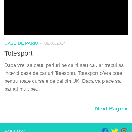
CASE DE PARIURI
08.05.2014
Totesport
Daca vrei sa cauti pariuri pe caini sau cai, ar trebui sa
incerci casa de pariuri Totesport. Totesport ofera cote
pentru toate cursele de cai din UK. Daca va place sa
pariati mult pe...
Next Page »
FOLLOW: