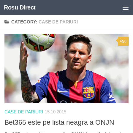
Roșu Direct
Skip to content
CATEGORY:
CASE DE PARIURI
0
CASE DE PARIURI
15.10.2015
Bet365 este pe lista neagra a ONJN