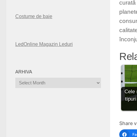
curată 
planet
Costume de baie
consum
calitat
înconj
LedOnline Magazin Leduri
Rel
ARHIVA
Arhiva
Cele 
tipuri
Share v
Fa