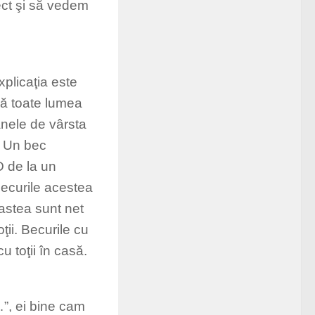
ect şi să vedem
xplicaţia este
ă toate lumea
anele de vârsta
g. Un bec
D de la un
becurile acestea
astea sunt net
ţii. Becurile cu
 toţii în casă.
…”, ei bine cam