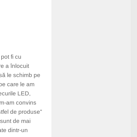
pot fi cu
e a înlocuit
 să le schimb pe
 pe care le am
ecurile LED,
e m-am convins
tfel de produse”
, sunt de mai
ate dintr-un