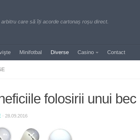
 arbitru care să îți acorde cartonaș roșu direct.
vişte
Minifotbal
Diverse
Casino
Contact
SE
eficiile folosirii unui be
E
·
28.09.2016