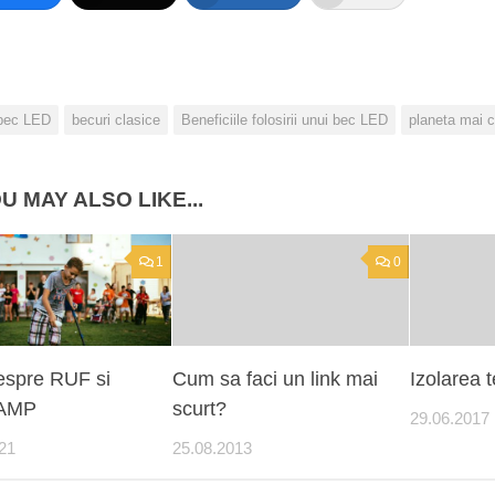
bec LED
becuri clasice
Beneficiile folosirii unui bec LED
planeta mai c
U MAY ALSO LIKE...
1
0
despre RUF si
Cum sa faci un link mai
Izolarea 
AMP
scurt?
29.06.2017
21
25.08.2013