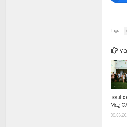
Tags:
YO
Totul 
MagiC
08.06.20