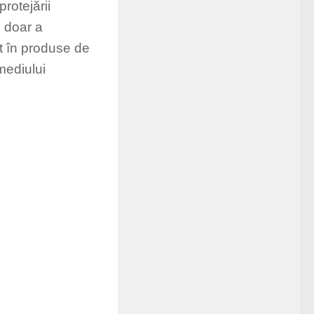
rotejării
u doar a
t în produse de
 mediului