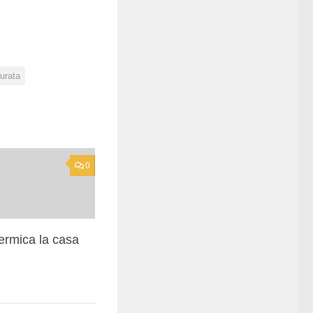
urata
0
termica la casa