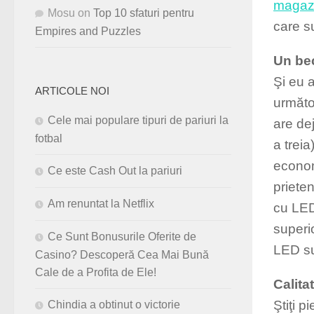
magazi
Mosu
on
Top 10 sfaturi pentru
care su
Empires and Puzzles
Un bec
Şi eu 
ARTICOLE NOI
următo
Cele mai populare tipuri de pariuri la
are de
fotbal
a treia
econom
Ce este Cash Out la pariuri
priete
Am renuntat la Netflix
cu LED
superi
Ce Sunt Bonusurile Oferite de
LED su
Casino? Descoperă Cea Mai Bună
Cale de a Profita de Ele!
Calita
Ştiţi 
Chindia a obtinut o victorie