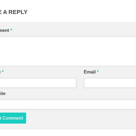
 A REPLY
ment
*
e
*
Email
*
ite