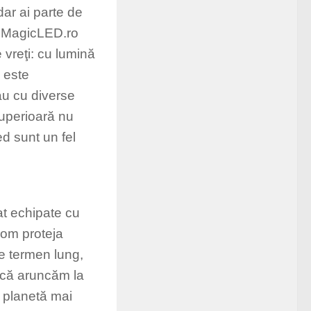
ar ai parte de
La MagicLED.ro
 vreţi: cu lumină
 este
au cu diverse
 superioară nu
ed sunt un fel
nat echipate cu
vom proteja
 pe termen lung,
 că aruncăm la
= planetă mai