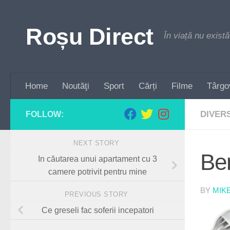
Skip to content
Roșu Direct
În viață nu există
Home
Noutăţi
Sport
Cărți
Filme
Târgo
DIVER
FOLLOW:
NEXT STORY
Ben
In căutarea unui apartament cu 3
camere potrivit pentru mine
BY
MIK
PREVIOUS STORY
Ce greseli fac soferii incepatori