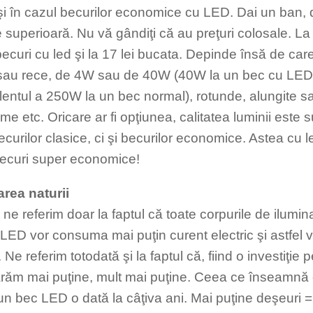
şi în cazul becurilor economice cu LED. Dai un ban, d
te superioară. Nu vă gândiţi că au preţuri colosale. 
becuri cu led şi la 17 lei bucata. Depinde însă de care
sau rece, de 4W sau de 40W (40W la un bec cu LED
lentul a 250W la un bec normal), rotunde, alungite s
rme etc. Oricare ar fi opţiunea, calitatea luminii este
curilor clasice, ci şi becurilor economice. Astea cu l
curi super economice!
area naturii
 ne referim doar la faptul că toate corpurile de ilumi
 LED vor consuma mai puţin curent electric şi astfel 
 Ne referim totodată şi la faptul că, fiind o investiţie
ăm mai puţine, mult mai puţine. Ceea ce înseamnă
un bec LED o dată la câţiva ani. Mai puţine deşeuri 