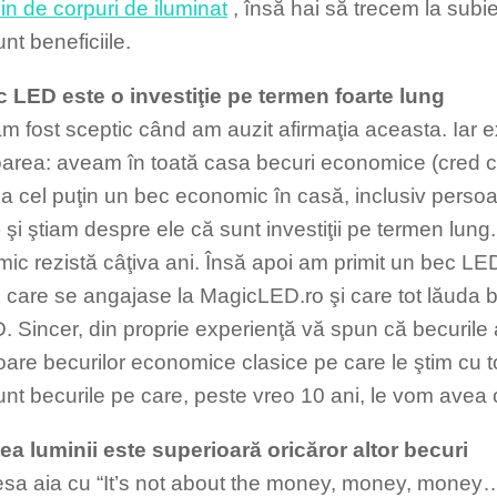
n de corpuri de iluminat
, însă hai să trecem la subi
nt beneficiile.
 LED este o investiţie pe termen foarte lung
am fost sceptic când am auzit afirmaţia aceasta. Iar e
area: aveam în toată casa becuri economice (cred c
ja cel puţin un bec economic în casă, inclusiv perso
) şi ştiam despre ele că sunt investiţii pe termen lun
ic rezistă câţiva ani. Însă apoi am primit un bec LE
n care se angajase la MagicLED.ro şi care tot lăuda 
. Sincer, din proprie experienţă vă spun că becurile 
oare becurilor economice clasice pe care le ştim cu to
nt becurile pe care, peste vreo 10 ani, le vom avea cu
tea luminii este superioară oricăror altor becuri
piesa aia cu “It’s not about the money, money, money