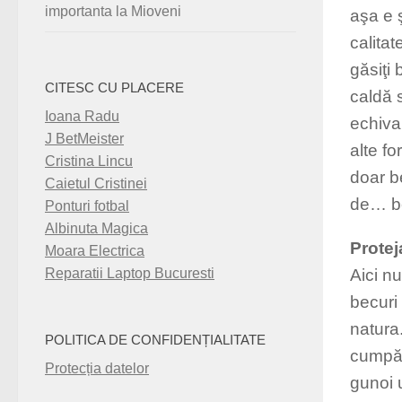
importanta la Mioveni
aşa e 
calita
găsiţi 
CITESC CU PLACERE
caldă 
Ioana Radu
echiva
J BetMeister
alte fo
Cristina Lincu
doar be
Caietul Cristinei
de… be
Ponturi fotbal
Albinuta Magica
Protej
Moara Electrica
Aici nu
Reparatii Laptop Bucuresti
becuri
natura.
POLITICA DE CONFIDENȚIALITATE
cumpăr
Protecția datelor
gunoi 