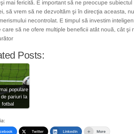
şi mai fericită. E important să ne preocupe subiectul p
ei, să vrem să ne dezvoltăm şi în direcţia aceasta, n
erismului necontrolat. E timpul să investim inteligen
e care să ne ofere multiple beneficii atât nouă, cât şi
urător
ated Posts:
mai populare
 de pariuri la
fotbal
ia:
cebook
Twitter
LinkedIn
More