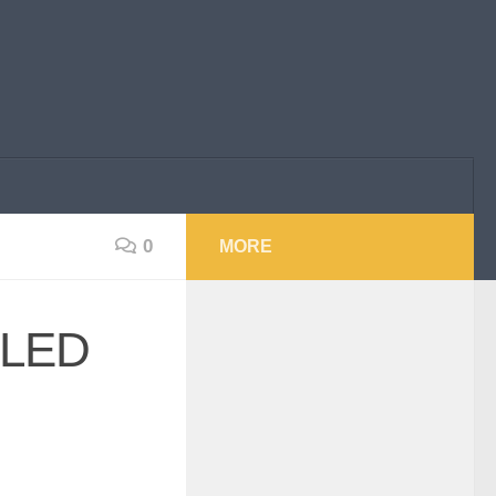
0
MORE
c LED