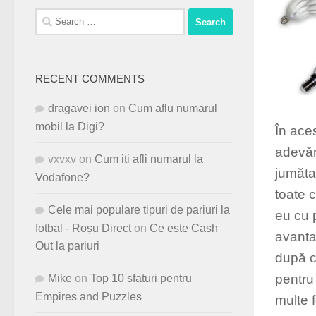
Search
for:
RECENT COMMENTS
dragavei ion
on
Cum aflu numarul
mobil la Digi?
În aces
adevăra
vxvxv
on
Cum iti afli numarul la
jumăta
Vodafone?
toate c
Cele mai populare tipuri de pariuri la
eu cu 
fotbal - Roșu Direct
on
Ce este Cash
avanta
Out la pariuri
după c
pentru 
Mike
on
Top 10 sfaturi pentru
Empires and Puzzles
multe f