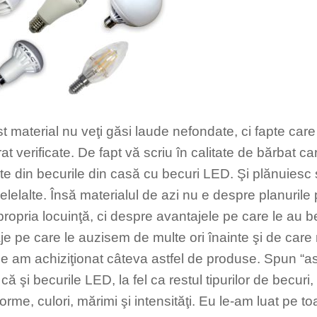
t material nu veţi găsi laude nefondate, ci fapte care 
t verificate. De fapt vă scriu în calitate de bărbat car
te din becurile din casă cu becuri LED. Şi plănuiesc
elelalte. Însă materialul de azi nu e despre planurile
propria locuinţă, ci despre avantajele pe care le au b
je pe care le auzisem de multe ori înainte şi de car
e am achiziţionat câteva astfel de produse. Spun “as
că şi becurile LED, la fel ca restul tipurilor de becuri
orme, culori, mărimi şi intensităţi. Eu le-am luat pe to