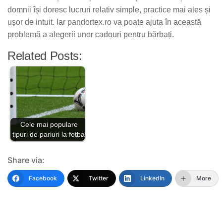
domnii își doresc lucruri relativ simple, practice mai ales și
ușor de intuit. Iar pandortex.ro va poate ajuta în această
problemă a alegerii unor cadouri pentru bărbați.
Related Posts:
Cele mai populare
tipuri de pariuri la fotbal
Share via:
Facebook
Twitter
LinkedIn
More