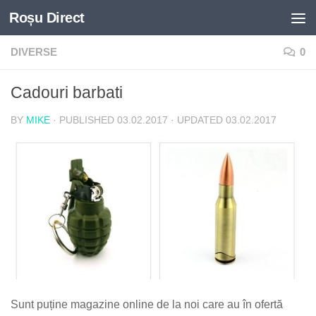
Roșu Direct
Skip to content
DIVERSE
0
Cadouri barbati
BY
MIKE
· PUBLISHED
03.02.2017
· UPDATED
03.02.2017
Sunt puține magazine online de la noi care au în ofertă