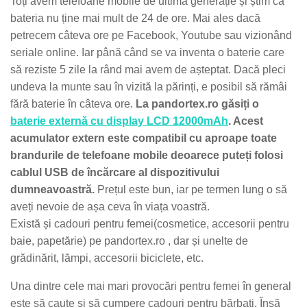
Toți avem telefoane mobile de ultimă generație și știm că
bateria nu ține mai mult de 24 de ore. Mai ales dacă
petrecem câteva ore pe Facebook, Youtube sau vizionând
seriale online. Iar până când se va inventa o baterie care
să reziste 5 zile la rând mai avem de așteptat. Dacă pleci
undeva la munte sau în vizită la părinți, e posibil să rămâi
fără baterie în câteva ore.
La pandortex.ro găsiți o
baterie externă cu display LCD 12000mAh
. Acest
acumulator extern este compatibil cu aproape toate
brandurile de telefoane mobile deoarece puteți folosi
cablul USB de încărcare al dispozitivului
dumneavoastră.
Prețul este bun, iar pe termen lung o să
aveți nevoie de așa ceva în viața voastră.
Există și cadouri pentru femei(cosmetice, accesorii pentru
baie, papetărie) pe pandortex.ro , dar și unelte de
grădinărit, lămpi, accesorii biciclete, etc.
Una dintre cele mai mari provocări pentru femei în general
este să caute și să cumpere cadouri pentru bărbați. Însă