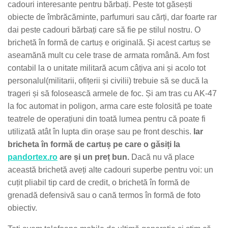
cadouri interesante pentru bărbați. Peste tot găsești
obiecte de îmbrăcăminte, parfumuri sau cărți, dar foarte rar
dai peste cadouri bărbați care să fie pe stilul nostru. O
brichetă în formă de cartuș e originală. Și acest cartuș se
aseamănă mult cu cele trase de armata română. Am fost
contabil la o unitate militară acum câțiva ani și acolo tot
personalul(militarii, ofițerii și civilii) trebuie să se ducă la
trageri și să folosească armele de foc. Și am tras cu AK-47
la foc automat in poligon, arma care este folosită pe toate
teatrele de operațiuni din toată lumea pentru că poate fi
utilizată atât în lupta din orașe sau pe front deschis.
Iar
bricheta în formă de cartuș pe care o găsiți la
pandortex.ro
are și un preț bun.
Dacă nu vă place
această brichetă aveți alte cadouri superbe pentru voi: un
cuțit pliabil tip card de credit, o brichetă în formă de
grenadă defensivă sau o cană termos în formă de foto
obiectiv.