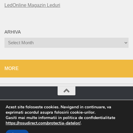
LedOnline Magazin Leduri
ARHIVA
Arhiva
MORE
Roșu Direct © 2026. All Rights Reserved.
Acest site foloseste cookies. Navigand in continuare, va
exprimati acordul asupra folosirii cookie-urilor.
Powered by
- Designed with the
Hueman theme
Gasiti mai multe informatii in politica de confidentialitate
https://rosudirect.com/protectia-datelor/
.