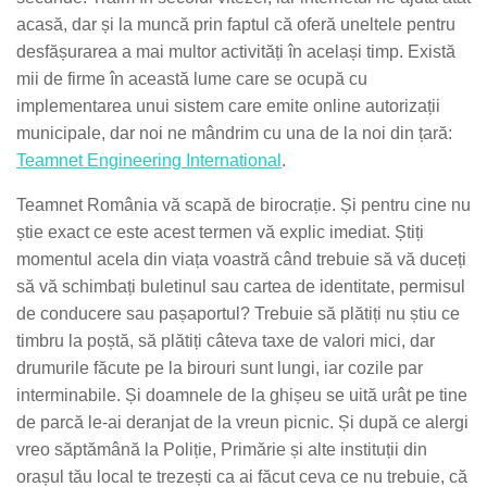
acasă, dar și la muncă prin faptul că oferă uneltele pentru
desfășurarea a mai multor activități în același timp. Există
mii de firme în această lume care se ocupă cu
implementarea unui sistem care emite online autorizații
municipale, dar noi ne mândrim cu una de la noi din țară:
Teamnet Engineering International
.
Teamnet România vă scapă de birocrație. Și pentru cine nu
știe exact ce este acest termen vă explic imediat. Știți
momentul acela din viața voastră când trebuie să vă duceți
să vă schimbați buletinul sau cartea de identitate, permisul
de conducere sau pașaportul? Trebuie să plătiți nu știu ce
timbru la poștă, să plătiți câteva taxe de valori mici, dar
drumurile făcute pe la birouri sunt lungi, iar cozile par
interminabile. Și doamnele de la ghișeu se uită urât pe tine
de parcă le-ai deranjat de la vreun picnic. Și după ce alergi
vreo săptămână la Poliție, Primărie și alte instituții din
orașul tău local te trezești ca ai făcut ceva ce nu trebuie, că