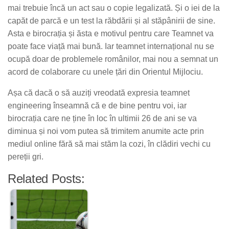
mai trebuie încă un act sau o copie legalizată. Și o iei de la
capăt de parcă e un test la răbdării și al stăpânirii de sine.
Asta e birocrația și ăsta e motivul pentru care Teamnet va
poate face viață mai bună. Iar teamnet internațional nu se
ocupă doar de problemele românilor, mai nou a semnat un
acord de colaborare cu unele țări din Orientul Mijlociu.
Așa că dacă o să auziți vreodată expresia teamnet
engineering înseamnă că e de bine pentru voi, iar
birocrația care ne ține în loc în ultimii 26 de ani se va
diminua și noi vom putea să trimitem anumite acte prin
mediul online fără să mai stăm la cozi, în clădiri vechi cu
pereții gri.
Related Posts: