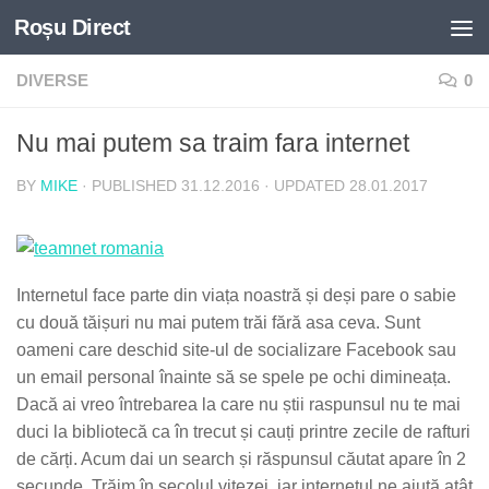
Roșu Direct
Skip to content
DIVERSE
0
Nu mai putem sa traim fara internet
BY
MIKE
· PUBLISHED
31.12.2016
· UPDATED
28.01.2017
Internetul face parte din viața noastră și deși pare o sabie
cu două tăișuri nu mai putem trăi fără asa ceva. Sunt
oameni care deschid site-ul de socializare Facebook sau
un email personal înainte să se spele pe ochi dimineața.
Dacă ai vreo întrebarea la care nu știi raspunsul nu te mai
duci la bibliotecă ca în trecut și cauți printre zecile de rafturi
de cărți. Acum dai un search și răspunsul căutat apare în 2
secunde. Trăim în secolul vitezei, iar internetul ne ajută atât