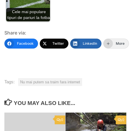
Cele mai populare
tipuri de pariuri la fotbal
Share via:
Facebook
Twitter
LinkedIn
More
Tags:
Nu mai putem sa traim fara internet
YOU MAY ALSO LIKE...
0
0