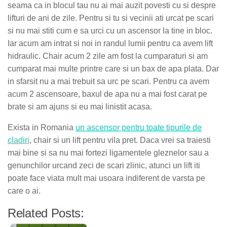
seama ca in blocul tau nu ai mai auzit povesti cu si despre
lifturi de ani de zile. Pentru si tu si vecinii ati urcat pe scari
si nu mai stiti cum e sa urci cu un ascensor la tine in bloc.
Iar acum am intrat si noi in randul lumii pentru ca avem lift
hidraulic. Chair acum 2 zile am fost la cumparaturi si am
cumparat mai multe printre care si un bax de apa plata. Dar
in sfarsit nu a mai trebuit sa urc pe scari. Pentru ca avem
acum 2 ascensoare, baxul de apa nu a mai fost carat pe
brate si am ajuns si eu mai linistit acasa.
Exista in Romania
un ascensor pentru toate tipurile de
cladiri
, chair si un lift pentru vila pret. Daca vrei sa traiesti
mai bine si sa nu mai fortezi ligamentele gleznelor sau a
genunchilor urcand zeci de scari zlinic, atunci un lift iti
poate face viata mult mai usoara indiferent de varsta pe
care o ai.
Related Posts: