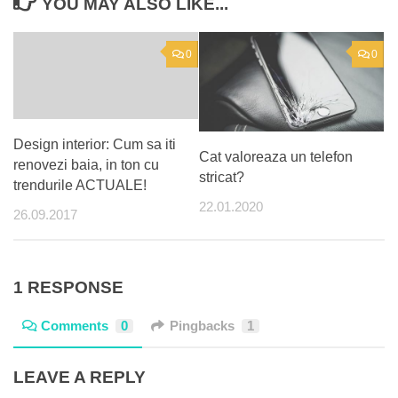
YOU MAY ALSO LIKE...
0
0
Design interior: Cum sa iti
Cat valoreaza un telefon
renovezi baia, in ton cu
stricat?
trendurile ACTUALE!
22.01.2020
26.09.2017
1 RESPONSE
Comments
0
Pingbacks
1
LEAVE A REPLY