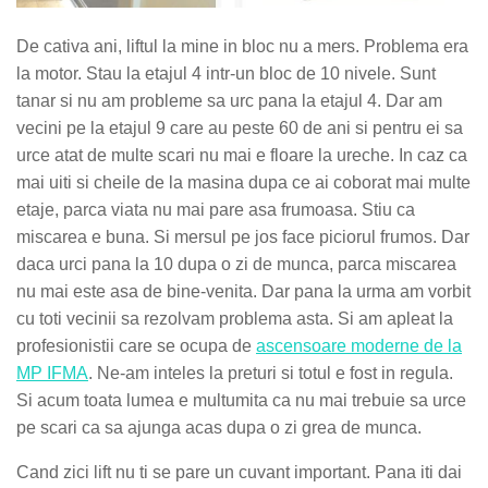
De cativa ani, liftul la mine in bloc nu a mers. Problema era
la motor. Stau la etajul 4 intr-un bloc de 10 nivele. Sunt
tanar si nu am probleme sa urc pana la etajul 4. Dar am
vecini pe la etajul 9 care au peste 60 de ani si pentru ei sa
urce atat de multe scari nu mai e floare la ureche. In caz ca
mai uiti si cheile de la masina dupa ce ai coborat mai multe
etaje, parca viata nu mai pare asa frumoasa. Stiu ca
miscarea e buna. Si mersul pe jos face piciorul frumos. Dar
daca urci pana la 10 dupa o zi de munca, parca miscarea
nu mai este asa de bine-venita. Dar pana la urma am vorbit
cu toti vecinii sa rezolvam problema asta. Si am apleat la
profesionistii care se ocupa de
ascensoare moderne de la
MP IFMA
. Ne-am inteles la preturi si totul e fost in regula.
Si acum toata lumea e multumita ca nu mai trebuie sa urce
pe scari ca sa ajunga acas dupa o zi grea de munca.
Cand zici lift nu ti se pare un cuvant important. Pana iti dai