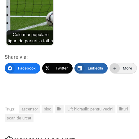
Cele mai populare
tipuri de pariuri la fotbal
Share via:
Facebook
Twitter
LinkedIn
More
Tags:
ascensor
bloc
lift
Lift hidraulic pentru vecini
lifturi
scari de urcat