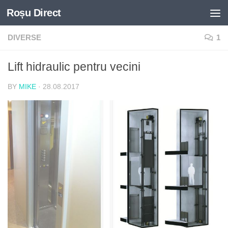
Roșu Direct
Skip to content
DIVERSE
1
Lift hidraulic pentru vecini
BY
MIKE
·
28.08.2017