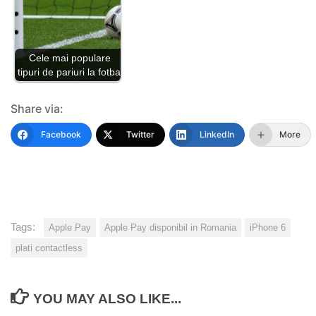
Cele mai populare
tipuri de pariuri la fotbal
Share via:
Facebook
Twitter
LinkedIn
More
Tags:
Apple Pay
Apple Pay disponibil in Romania
iPhone 6
plati contactless
YOU MAY ALSO LIKE...