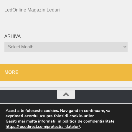
LedOnline Magazin Leduri
ARHIVA
Arhiva
MORE
Roșu Direct © 2026. All Rights Reserved.
Acest site foloseste cookies. Navigand in continuare, va
exprimati acordul asupra folosirii cookie-urilor.
Powered by
- Designed with the
Hueman theme
Gasiti mai multe informatii in politica de confidentialitate
https://rosudirect.com/protectia-datelor/
.