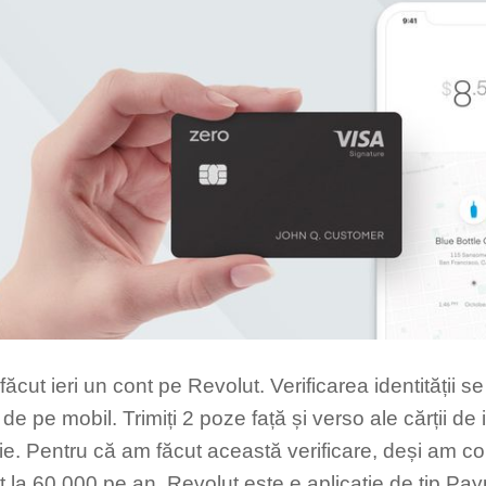
ăcut ieri un cont pe Revolut. Verificarea identității se
de pe mobil. Trimiți 2 poze față și verso ale cărții de 
ie. Pentru că am făcut această verificare, deși am con
t la 60.000 pe an. Revolut este e aplicație de tip Pay