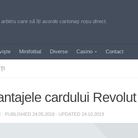
 arbitru care să îți acorde cartonaș roșu direct.
vişte
Minifotbal
Diverse
Casino
Contact
ŢI
ntajele cardului Revolut
E
· PUBLISHED
24.05.2018
· UPDATED
24.10.2019