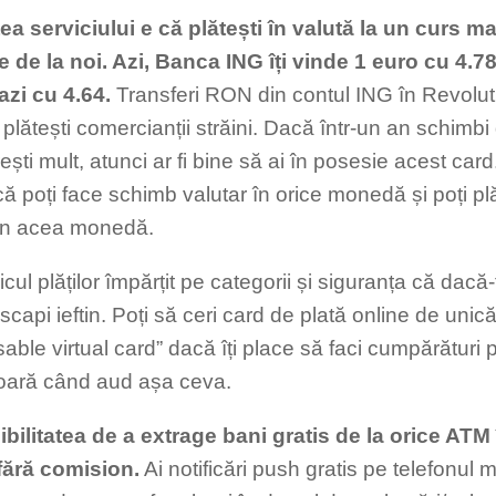
atea serviciului e că plătești în valută la un curs m
e de la noi. Azi, Banca ING îți vinde 1 euro cu 4.78,
azi cu 4.64.
Transferi RON din contul ING în Revolut,
 plătești comercianții străini. Dacă într-un an schimb
ești mult, atunci ar fi bine să ai în posesie acest card
că poți face schimb valutar în orice monedă și poți plă
 în acea monedă.
ricul plăților împărțit pe categorii și siguranța că dacă-
scapi ieftin. Poți să ceri card de plată online de unic
able virtual card” dacă îți place să faci cumpărături 
oară când aud așa ceva.
ibilitatea de a extrage bani gratis de la orice ATM 
fără comision.
Ai notificări push gratis pe telefonul m