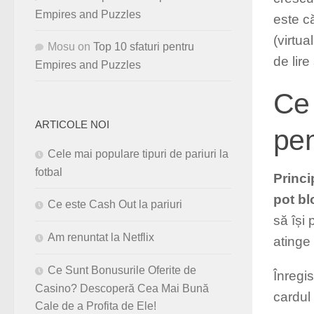
Empires and Puzzles
este că
(virtua
Mosu
on
Top 10 sfaturi pentru
de lire
Empires and Puzzles
Ce 
ARTICOLE NOI
pen
Cele mai populare tipuri de pariuri la
fotbal
Princi
pot bl
Ce este Cash Out la pariuri
să își
Am renuntat la Netflix
atinge 
Ce Sunt Bonusurile Oferite de
Înregi
Casino? Descoperă Cea Mai Bună
cardul 
Cale de a Profita de Ele!