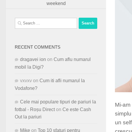
weekend
Search
for:
RECENT COMMENTS
dragavei ion
on
Cum aflu numarul
mobil la Digi?
vxvxv
on
Cum iti afli numarul la
Vodafone?
Cele mai populare tipuri de pariuri la
Mi-am f
fotbal - Roșu Direct
on
Ce este Cash
simplu 
Out la pariuri
un self
Mike
on
Top 10 sfaturi pentru
crescu