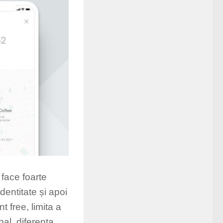
 face foarte
identitate și apoi
t free, limita a
pal, diferența