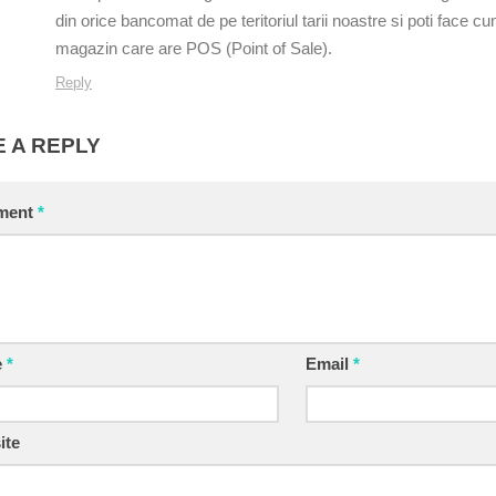
din orice bancomat de pe teritoriul tarii noastre si poti face cu
magazin care are POS (Point of Sale).
Reply
 A REPLY
ment
*
e
*
Email
*
ite