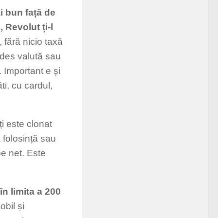
ai bun față de
 Revolut ți-l
 fără nicio taxă
i des valută sau
. Important e și
ti, cu cardul,
ți este clonat
ă folosință sau
pe net. Este
în limita a 200
obil și