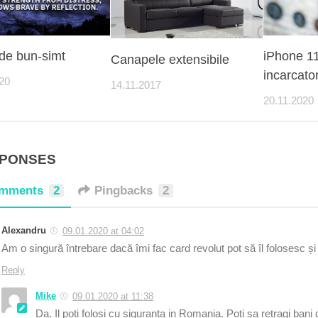
 de bun-simt
iPhone 11
Canapele extensibile
incarcato
20
14.11.2017
20.11.2020
SPONSES
mments
2
Pingbacks
2
Alexandru
09.01.2020 at 04:02
Am o singură întrebare dacă îmi fac card revolut pot să îl folosesc ș
Reply
Mike
09.01.2020 at 11:38
Da. Il poti folosi cu siguranta in Romania. Poti sa retragi bani