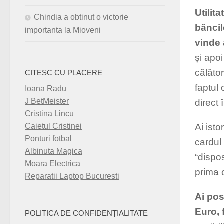
Utilit
Chindia a obtinut o victorie
băncil
importanta la Mioveni
vinde 
și apoi
călător
CITESC CU PLACERE
faptul 
Ioana Radu
J BetMeister
direct
Cristina Lincu
Ai isto
Caietul Cristinei
Ponturi fotbal
cardul 
Albinuta Magica
“dispos
Moara Electrica
prima 
Reparatii Laptop Bucuresti
Ai pos
Euro, 
POLITICA DE CONFIDENȚIALITATE