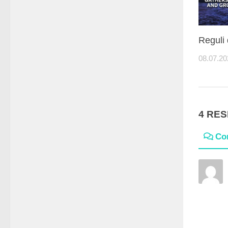
Reguli
08.07.20
4 RE
Co