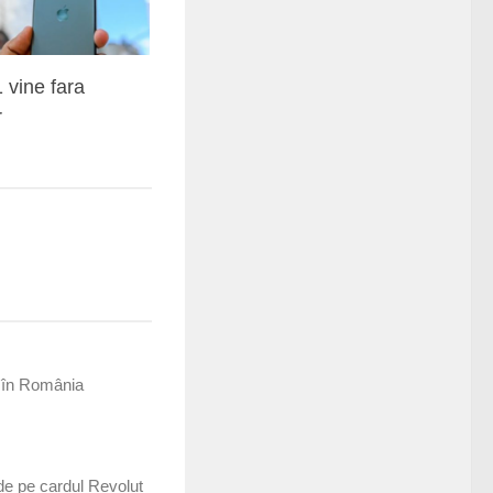
 vine fara
r
i în România
 de pe cardul Revolut