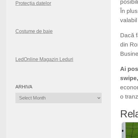
posibil
Protecția datelor
În plus
valabi
Costume de baie
Dacă fa
din Ro
Busines
LedOnline Magazin Leduri
Ai pos
swipe,
econom
ARHIVA
o tran
Arhiva
Rel