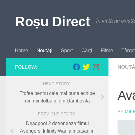
Skip to content
Roșu Direct
În viață nu există
Home
Noutăţi
Sport
Cărți
Filme
Târgo
NOUTĂ
FOLLOW:
NEXT STORY
Ava
Trofee pentru cele mai bune echipe
din minifotbalul din Dâmbovița
BY
MIK
PREVIOUS STORY
Deadpool 2 detroneaza filmul
Avengers: Infinity War la incasari in