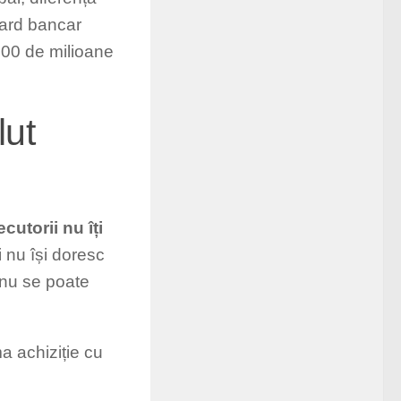
 card bancar
 200 de milioane
lut
cutorii nu îți
i nu își doresc
 nu se poate
a achiziție cu