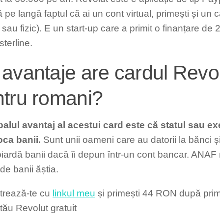
 pe langă faptul că ai un cont virtual, primești și un
l sau fizic). E un start-up care a primit o finanțare de
 sterline.
avantaje are cardul Revo
tru romani?
palul avantaj al acestui card este că statul sau exe
oca banii.
Sunt unii oameni care au datorii la bănci ș
 piardă banii dacă îi depun într-un cont bancar. ANAF
de banii ăștia.
strează-te cu
linkul meu
și primești 44 RON după prim
tău Revolut gratuit