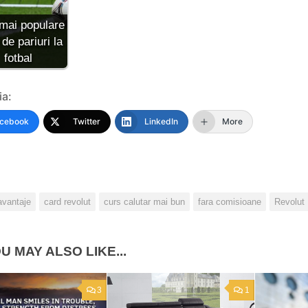
mai populare
 de pariuri la
fotbal
ia:
cebook
Twitter
LinkedIn
More
avantaje
card revolut
curs calutar mai bun
fara comisioane
Revolut
U MAY ALSO LIKE...
3
1