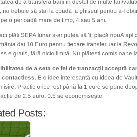
itatea de a transfera bani în destul de multe țări/valut
, nu trebuie să stai la coadă la ghișeul pentru a-l obț
l pe o perioadă mare de timp, 4 sau 5 ani.
ci plăti SEPA lunar s-ar putea să îți placă nouA aplic
mânia dai 10 Euro pentru fiecare transfer, iar la Revo
s e gratis, fără nicio limită. Nu plătești comisioane l
ibilitatea de a seta ce fel de tranzacții acceptă ca
 contactless.
E o idee interesantă cu ideea de Vault
isire. Practic orice rest până la 1 euro se pune deo
zacție de 2.5 euro, 0.5 se economisește.
ated Posts: