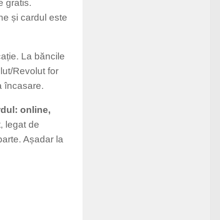
e gratis.
ine și cardul este
ație. La băncile
lut/Revolut for
a încasare.
rdul: online,
, legat de
parte. Așadar la