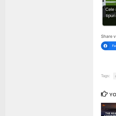
Cele 
tipuri
Share v
Fa
Tags:
YO