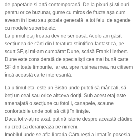
de papetărie și artă contemporană. De la pixuri și stilouri
pentru orice buzunar, gume cu miros de fructe așa cum
aveam în liceu sau școala generală la tot felul de agende
cu modele superbe,etc.
La primul etaj treaba devine serioasă. Acolo am găsit
secțiunea de cărți din literatura științifico-fantastică, pe
scurt SF, și mi-am cumpărat Dune, scrisă Frank Herbert.
Dune este considerată de specialiști cea mai bună carte
SF din toate timpurile, iar eu, spre rușinea mea, nu citisem
încă această carte interesantă.
La ultimul etaj este un Bistro unde puteți să mâncați, să
beți un ceai sau orice altceva doriți. Sub acest etaj este
amenajată o secțiune cu fotolii, canapele, scaune
confortabile unde poți să citiți în liniște.
Daca tot v-ați relaxat, puțină istorie despre această clădire
nu cred că deranjează pe nimeni.
Imobilul unde se afla libraria Cărturești a intrat în posesia