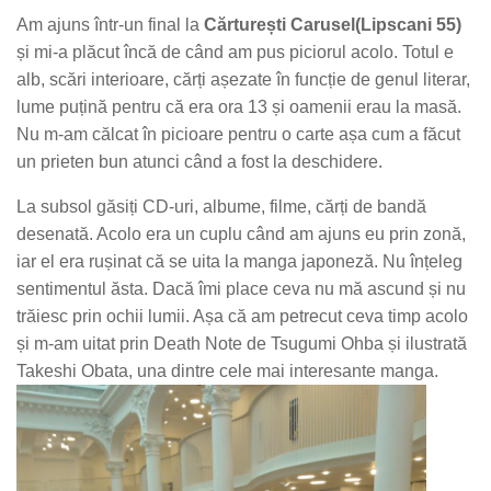
Am ajuns într-un final la
Cărturești Carusel(Lipscani 55)
și mi-a plăcut încă de când am pus piciorul acolo. Totul e
alb, scări interioare, cărți așezate în funcție de genul literar,
lume puțină pentru că era ora 13 și oamenii erau la masă.
Nu m-am călcat în picioare pentru o carte așa cum a făcut
un prieten bun atunci când a fost la deschidere.
La subsol găsiți CD-uri, albume, filme, cărți de bandă
desenată. Acolo era un cuplu când am ajuns eu prin zonă,
iar el era rușinat că se uita la manga japoneză. Nu înțeleg
sentimentul ăsta. Dacă îmi place ceva nu mă ascund și nu
trăiesc prin ochii lumii. Așa că am petrecut ceva timp acolo
și m-am uitat prin Death Note de Tsugumi Ohba și ilustrată
Takeshi Obata, una dintre cele mai interesante manga.