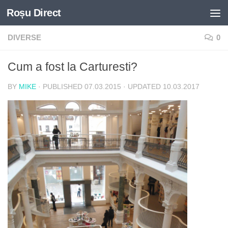
Roșu Direct
Skip to content
DIVERSE
0
Cum a fost la Carturesti?
BY
MIKE
· PUBLISHED
07.03.2015
· UPDATED
10.03.2017