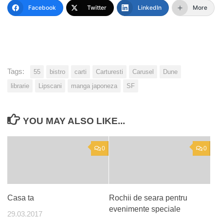
Facebook
Twitter
LinkedIn
More
Tags:
55
bistro
carti
Carturesti
Carusel
Dune
librarie
Lipscani
manga japoneza
SF
YOU MAY ALSO LIKE...
0
0
Casa ta
Rochii de seara pentru
evenimente speciale
29.03.2017